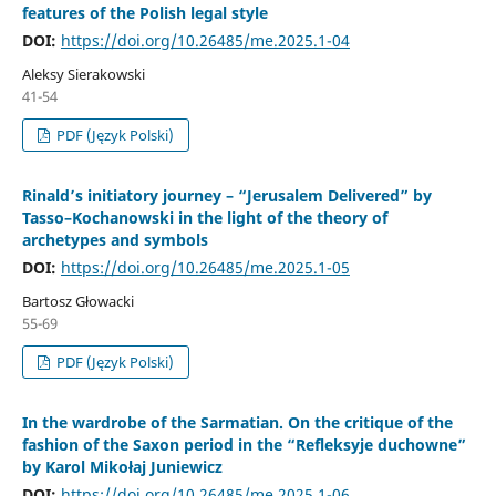
features of the Polish legal style
DOI:
https://doi.org/10.26485/me.2025.1-04
Aleksy Sierakowski
41-54
PDF (Język Polski)
Rinald’s initiatory journey – “Jerusalem Delivered” by
Tasso–Kochanowski in the light of the theory of
archetypes and symbols
DOI:
https://doi.org/10.26485/me.2025.1-05
Bartosz Głowacki
55-69
PDF (Język Polski)
In the wardrobe of the Sarmatian. On the critique of the
fashion of the Saxon period in the “Refleksyje duchowne”
by Karol Mikołaj Juniewicz
DOI:
https://doi.org/10.26485/me.2025.1-06