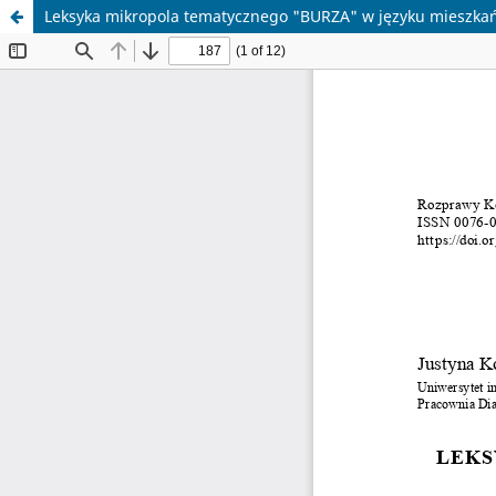
Leksyka mikropola tematycznego "BURZA" w języku mieszkańc