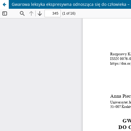
Gwarowa leksyka ekspresywna odnosząca się do człowieka – 