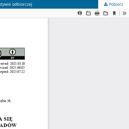
tywie odbiorczej
Pobierz