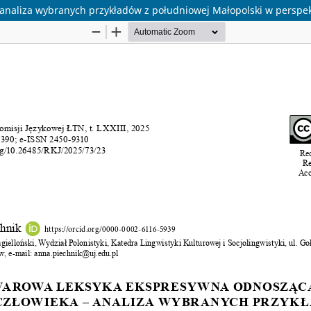
analiza wybranych przykładów z południowej Małopolski w perspek