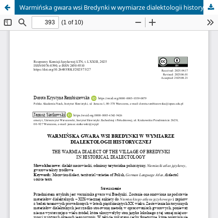
Warmińska gwara wsi Bredynki w wymiarze dialektologii historycznej