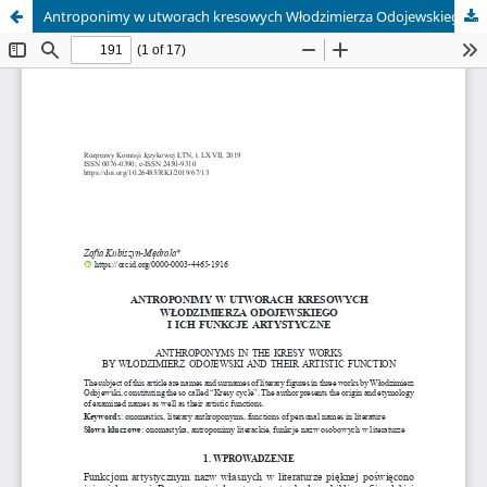
Antroponimy w utworach kresowych Włodzimierza Odojewskiego i ich funkcje artystyczne