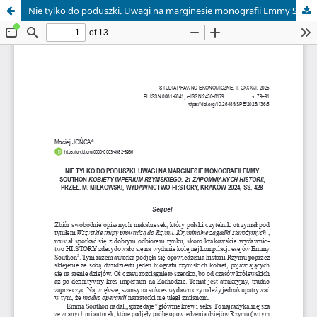
Nie tylko do poduszki. Uwagi na marginesie monografii Emmy Southon "Kobiety imperium rzymskiego. 21 zapomnianych historii", przeł. M. Miłkowski, Wydawnictwo HI:STORY, Kraków 2024, ss. 428