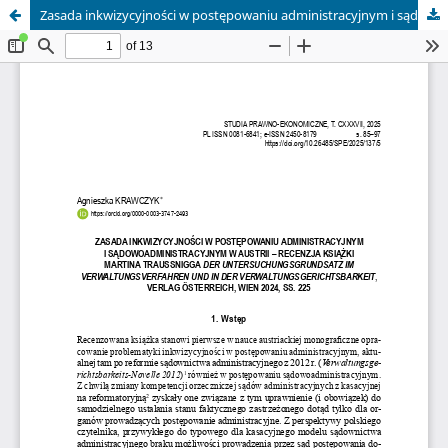
Zasada inkwizycyjności w postępowaniu administracyjnym i sądowoadministracyjnym w Austrii – recenzja książki Martina Traussnigga "Der Untersuchungsgrundsatz im Verwaltungsverfahren und in der Verwaltungsgerichtsbarkeit", Verlag Österreich, Wien 2024, ss.225