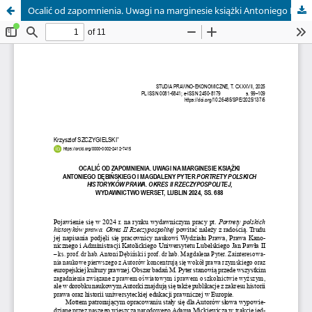
Ocalić od zapomnienia. Uwagi na marginesie książki Antoniego Dębińskiego i Magdaleny Pyter "Portrety polskich historyków prawa. Okres II Rzeczypospolitej", Wydawnictwo Werset, Lublin 2024, ss. 688