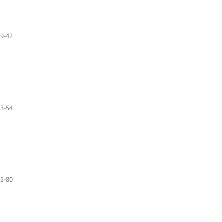
29-42
43-54
55-80