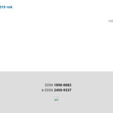
2019 rok
145
ISSN
1898-0082
e-ISSN
2450-9337