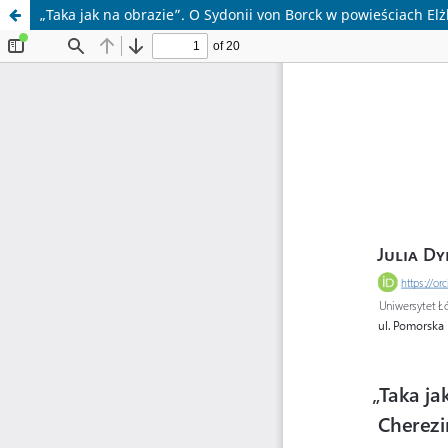
„Taka jak na obrazie”. O Sydonii von Borck w powieściach Elżb