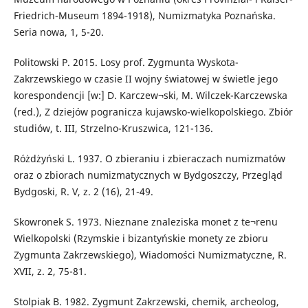
Friedrich-Museum 1894-1918), Numizmatyka Poznańska.
Seria nowa, 1, 5-20.
Politowski P. 2015. Losy prof. Zygmunta Wyskota-
Zakrzewskiego w czasie II wojny światowej w świetle jego
korespondencji [w:] D. Karczew¬ski, M. Wilczek-Karczewska
(red.), Z dziejów pogranicza kujawsko-wielkopolskiego. Zbiór
studiów, t. III, Strzelno-Kruszwica, 121-136.
Różdżyński L. 1937. O zbieraniu i zbieraczach numizmatów
oraz o zbiorach numizmatycznych w Bydgoszczy, Przegląd
Bydgoski, R. V, z. 2 (16), 21-49.
Skowronek S. 1973. Nieznane znaleziska monet z te¬renu
Wielkopolski (Rzymskie i bizantyńskie monety ze zbioru
Zygmunta Zakrzewskiego), Wiadomości Numizmatyczne, R.
XVII, z. 2, 75-81.
Stolpiak B. 1982. Zygmunt Zakrzewski, chemik, archeolog,