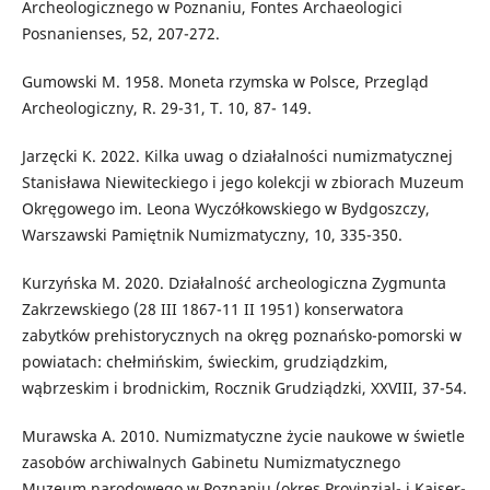
Archeologicznego w Poznaniu, Fontes Archaeologici
Posnanienses, 52, 207-272.
Gumowski M. 1958. Moneta rzymska w Polsce, Przegląd
Archeologiczny, R. 29-31, T. 10, 87- 149.
Jarzęcki K. 2022. Kilka uwag o działalności numizmatycznej
Stanisława Niewiteckiego i jego kolekcji w zbiorach Muzeum
Okręgowego im. Leona Wyczółkowskiego w Bydgoszczy,
Warszawski Pamiętnik Numizmatyczny, 10, 335-350.
Kurzyńska M. 2020. Działalność archeologiczna Zygmunta
Zakrzewskiego (28 III 1867-11 II 1951) konserwatora
zabytków prehistorycznych na okręg poznańsko-pomorski w
powiatach: chełmińskim, świeckim, grudziądzkim,
wąbrzeskim i brodnickim, Rocznik Grudziądzki, XXVIII, 37-54.
Murawska A. 2010. Numizmatyczne życie naukowe w świetle
zasobów archiwalnych Gabinetu Numizmatycznego
Muzeum narodowego w Poznaniu (okres Provinzial- i Kaiser-