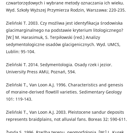
czwartorzędowych i wybrane metody oznaczania ich wieku.
Wyd. Szkoły Wyższej Przymierza Rodzin, Warszawa: 220-235.
Zieliński T. 2003. Czy możliwa jest identyfikacja środowiska
glacimarginalnego na podstawie kryterium litologicznego?
[W:] M. Harasimuk, S. Terpiłowski (red.) Analizy
sedymentologiczne osadów glacigenicznych. Wyd. UMCS,
Lublin: 95-104.
Zieliński T. 2014. Sedymentologia. Osady rzek i jezior.
University Press AMU, Poznań, 594.
Zieliński T., Van Loon A.J. 1996. Characteristics and genesis
of moraine-derived flowtill varieties. Sedimentary Geology
101: 119-143.
Zieliński T., Van Loon A.J. 2003. Pleistocene sandur deposits
represents braidplains, not alluvial fans. Boreas 32: 590-611.
Żynda S. 1996. Rzeźba terenu, geomorfologia. [W:] L. Kurek