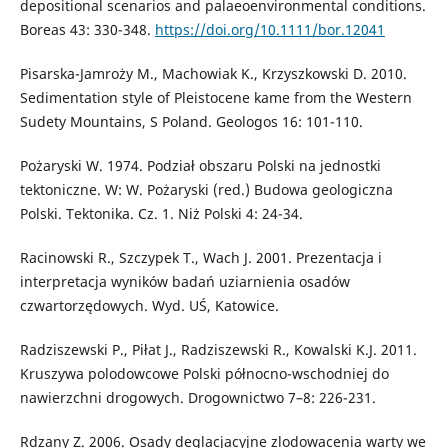
depositional scenarios and palaeoenvironmental conditions.
Boreas 43: 330-348.
https://doi.org/10.1111/bor.12041
Pisarska-Jamroży M., Machowiak K., Krzyszkowski D. 2010.
Sedimentation style of Pleistocene kame from the Western
Sudety Mountains, S Poland. Geologos 16: 101-110.
Pożaryski W. 1974. Podział obszaru Polski na jednostki
tektoniczne. W: W. Pożaryski (red.) Budowa geologiczna
Polski. Tektonika. Cz. 1. Niż Polski 4: 24-34.
Racinowski R., Szczypek T., Wach J. 2001. Prezentacja i
interpretacja wyników badań uziarnienia osadów
czwartorzędowych. Wyd. UŚ, Katowice.
Radziszewski P., Piłat J., Radziszewski R., Kowalski K.J. 2011.
Kruszywa polodowcowe Polski północno-wschodniej do
nawierzchni drogowych. Drogownictwo 7–8: 226-231.
Rdzany Z. 2006. Osady deglacjacyjne zlodowacenia warty we