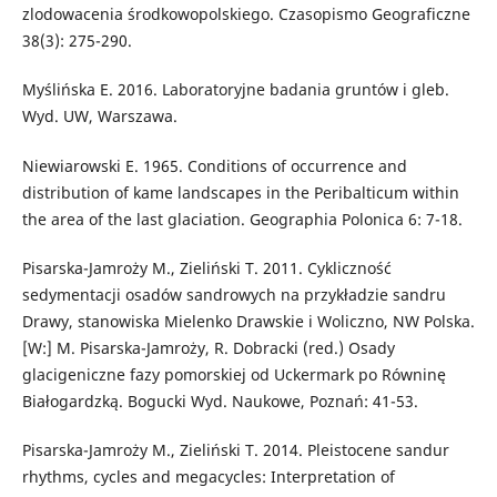
zlodowacenia środkowopolskiego. Czasopismo Geograficzne
38(3): 275-290.
Myślińska E. 2016. Laboratoryjne badania gruntów i gleb.
Wyd. UW, Warszawa.
Niewiarowski E. 1965. Conditions of occurrence and
distribution of kame landscapes in the Peribalticum within
the area of the last glaciation. Geographia Polonica 6: 7-18.
Pisarska-Jamroży M., Zieliński T. 2011. Cykliczność
sedymentacji osadów sandrowych na przykładzie sandru
Drawy, stanowiska Mielenko Drawskie i Woliczno, NW Polska.
[W:] M. Pisarska-Jamroży, R. Dobracki (red.) Osady
glacigeniczne fazy pomorskiej od Uckermark po Równinę
Białogardzką. Bogucki Wyd. Naukowe, Poznań: 41-53.
Pisarska-Jamroży M., Zieliński T. 2014. Pleistocene sandur
rhythms, cycles and megacycles: Interpretation of