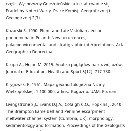
części Wysoczyzny Gnieźnieńskiej a kształtowanie się̨
Pradoliny Noteci-Warty. Prace Komisji Geograficznej i
Geologicznej 2(3).
Kozarski S. 1990. Pleni- and Late Vistulian aeolian
phenomena in Poland: New occurrences,
palaeoenvironmental and stratigraphic interpretations. Acta
Geographica Debrecina.
Krupa A., Hojan M. 2015. Analiza poglądów na rozwój ozów.
Journal of Education, Health and Sport 5(12): 717-730.
Krygowski B. 1961. Mapa geomorfologiczna Niziny
Wielkopolskiej, 1:100 000, arkusz Rogoźno. UAM, Poznań.
Livingstrone S.J., Evans D.J.A., Cofaigh C.O., Hopkins J. 2010.
The Brampton kame belt and Pennine escarpment
meltwater channel system (Cumbria, UK): morphology,
sedimentology and formation. Proceedings of the Geologists