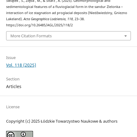
Świątek , S., Zięba , M., & Sitarz , A. (2025). Geomorphological and
sedimentological features of a fluvioglacial form in the sandur Zielonka –
interaction of ice stagnation ad proglacial deposits (Niedźwiedziny, Gniezno
Lakeland).
Acta Geographica Lodziensia
,
118
, 23–38.
https://doi.org/10.26485/AGL/2025/118/2
More Citation Formats
Issue
Vol. 118 (2025)
Section
Articles
License
Copyright (c) 2025 Łódzkie Towarzystwo Naukowe & authors