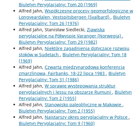
Biuletyn Peryglacjalny: Tom 20 (1969)
Alfred Jahn,
Współczesne procesy geomorfologiczne w
Longyeardalen, Vestspitsbergen (Svalbard)
,
Biuletyn
Peryglacjalny: Tom 26 (1976)
Alfred Jahn, Stanisław Siedlecki,
Zjawiska
peryglacjalne na Półwyspie Varanger (Norwegia)
,
Biuletyn Peryglacjalny: Tom 29 (1982)
Alfred Jahn,
Niektóre zagadnienia dotyczące rozwoju
stoków w Sudetach
,
Biuletyn Peryglacjalny: Tom 18
(1969)
Alfred Jahn,
Czwarta międzynarodowa konferencja
zmarzlinowa, Fairbanks, 18-22 lipca 1983
,
Biuletyn
Peryglacjalny: Tom 31 (1986)
Alfred Jahn,
W sprawie występowania struktur
peryglacjalnych i lessu na obszarze Rumuni
,
Biuletyn
Peryglacjalny: Tom 2 (1955)
Alfred Jahn,
Stanowisko paleolityczne w Makowie
,
Biuletyn Peryglacjalny: Tom 2 (1955)
Alfred Jahn,
Najstarszy okres peryglacjalny w Polsce
,
Biuletyn Peryglacjalny: Tom 9 (1960)