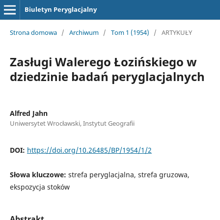
Biuletyn Peryglacjalny
Strona domowa
/
Archiwum
/
Tom 1 (1954)
/
ARTYKUŁY
Zasługi Walerego Łozińskiego w
dziedzinie badań peryglacjalnych
Alfred Jahn
Uniwersytet Wrocławski, Instytut Geografii
DOI:
https://doi.org/10.26485/BP/1954/1/2
Słowa kluczowe:
strefa peryglacjalna, strefa gruzowa,
ekspozycja stoków
Abstrakt