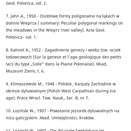
Geol. Polonica, vol. 2.
7. Jahn A., 1950 - Osobliwe formy poligonalne na łąkach w
dolinie Wieprza ( summary: Peculiar polygonal markings on
the meadows in the Wieprz river valley). Acta Geol.
Polonica~ vol. 1.
8. Kalniet A., 1952 - Zagadnienie genezy i wieku tzw. oczek
lodowcowych (Sur la genese et l'age geologique des petits
lacs du type „Solle" dans la Plaine Polonaise). Wiad,
Muzeum Ziemi, t. 6.
9. Klimaszewski M., 1948 - Polskie_ Karpaty Zachodnie w
okresie dyluwialnym (Polish West Carpathian during Ice
age). Prace Wrocl. Tow. Nauk., Ser. B, nr 7.
10. Łoziński W., 1907 - Powstanie jeziorek dyluwialnych na
niżu galicyjskim. Akad. Umiejętności, Kraków.
11. Łoziński W., 1907 - Die diluviale Seebildung im