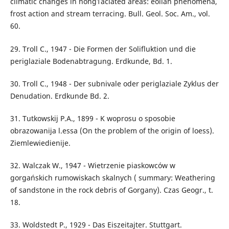
climatic changes in nong1aciated areas: eolian phenomena,
frost action and stream terracing. Bull. Geol. Soc. Am., vol.
60.
29. Troll C., 1947 - Die Formen der Solifluktion und die
periglaziale Bodenabtragung. Erdkunde, Bd. 1.
30. Troll C., 1948 - Der subnivale oder periglaziale Zyklus der
Denudation. Erdkunde Bd. 2.
31. Tutkowskij P.A., 1899 - K woprosu o sposobie
obrazowanija l.essa (On the problem of the origin of loess).
Ziemlewiedienije.
32. Walczak W., 1947 - Wietrzenie piaskowców w
gorgańskich rumowiskach skalnych ( summary: Weathering
of sandstone in the rock debris of Gorgany). Czas Geogr., t.
18.
33. Woldstedt P., 1929 - Das Eiszeitajter. Stuttgart.