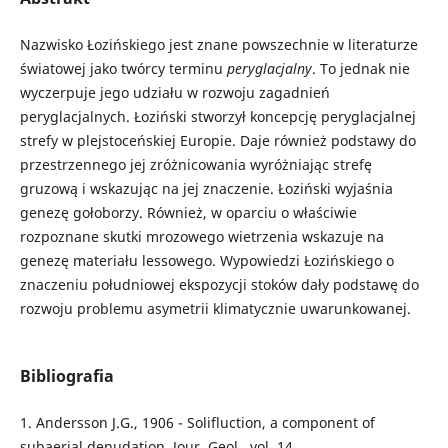
Nazwisko Łozińskiego jest znane powszechnie w literaturze
światowej jako twórcy terminu
peryglacjalny
. To jednak nie
wyczerpuje jego udziału w rozwoju zagadnień
peryglacjalnych. Łoziński stworzył koncepcję peryglacjalnej
strefy w plejstoceńskiej Europie. Daje również podstawy do
przestrzennego jej zróżnicowania wyróżniając strefę
gruzową i wskazując na jej znaczenie. Łoziński wyjaśnia
genezę gołoborzy. Również, w oparciu o właściwie
rozpoznane skutki mrozowego wietrzenia wskazuje na
genezę materiału lessowego. Wypowiedzi Łozińskiego o
znaczeniu południowej ekspozycji stoków dały podstawę do
rozwoju problemu asymetrii klimatycznie uwarunkowanej.
Bibliografia
1. Andersson J.G., 1906 - Solifluction, a component of
subaerial denudation. Jour. Geol., vol. 14.