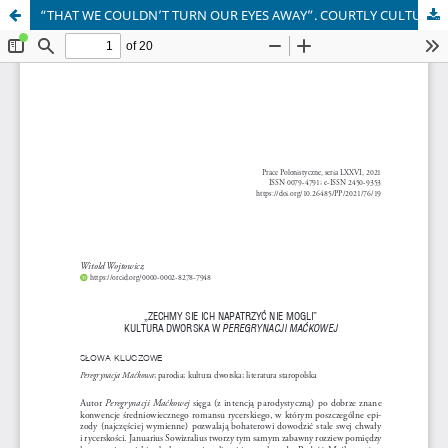
“THAT WE COULDN’T TURN OUR EYES AWAY”. COURTLY CULTURE IN PEREGRYNACJA MAĆKOWA