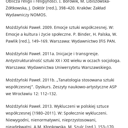
Oblicza religii i religijności. I. Borowik, M. Libiszowska-
Żółtkowska, J. Doktór (red.), 398–420. Kraków: Zakład
Wydawniczy NOMOS.
Możdżyński Paweł. 2009. Emocje sztuki współczesnej. W:
Emocje a kultura i życie społeczne. P. Binder, H. Palska, W.
Pawlik (red.), 149–169. Warszawa: Wydawnictwo IFiS PAN.
Możdżyński Paweł. 2011a. Inicjacje i transgresje.
Antystrukturalność sztuki XX i XXI wieku w oczach socjologa.
Warszawa: Wydawnictwa Uniwersytetu Warszawskiego.
Możdżyński Paweł. 2011b. „Tanatologia stosowana sztuki
współczesnej”. Dyskurs. Zeszyty naukowo-artystyczne ASP
we Wrocławiu 12: 112–132.
Możdżyński Paweł. 2013. Wykluczeni w polskiej sztuce
współczesnej (1980–2011). W: Społecznie wykluczeni.
Niewygodni, nienormatywni, nieprzystosowani,
nieadekwatni. A.M. Kłonkowska, M. Szulc (red.), 153–170.