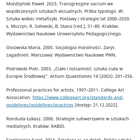
Możdżyński Paweł. 2023. Transgresyjne sacrum we
współczesnych sztukach wizualnych. Próba typologii. W:
Sztuka wobec metafizyki. Postawy i strategie lat 2000–2020.
Ł. Murzyn, R. Solewski, B. Stano (red.), 51–80. Kraków:
Wydawnictwo Naukowe Uniwersytetu Pedagogicznego.
Ossowska Maria. 2005. Socjologia moralności. Zarys
zagadnień. Warszawa: Wydawnictwo Naukowe PWN.
Piotrowski Piotr. 2003. „Ciało i tożsamość: sztuka ciała w
Europie Środkowej”. Artium Quaestiones 14 (2003): 201–256.
Professional practices for artists. 1997–2011. College Art
Association.
https://www.collegeart.org/standards-and-
guidelines/guidelines/practices
[dostęp: 21.12.2022].
Ronduda Łukasz. 2006. Strategie subwersywne w sztukach
medialnych. Kraków: RABID.
Sienkiewicz Karol. 2014. Zatańczą ci, co drżeli. Polska sztuka