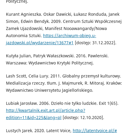
Politycznej.
Kurant Agnieszka. Oskar Dawicki, Łukasz Ronduda, Janek
Simon, Edwin Bendyk. 2009. Centrum Sztuki Współczesnej
Zamek Ujazdowski, Manifest Nooawangardy/Nowa
Autonomia Sztuki.
https://archiwum-obieg.u-
jazdowski.pl/wydarzenie/13677#1
[dostęp: 31.12.2022].
Kutyła Julian, Patryk Wałaszkowski. 2016. Pawlenski.
Warszawa: Wydawnictwo Krytyki Politycznej.
Lash Scott, Celia Lury. 2011. Globalny przemysł kulturowy.
Medializacja rzeczy. tłum. J. Majmurek, R. Mitoraj. Kraków:
Wydawnictwo Uniwersytetu Jagiellońskiego.
Lubiak Jarosław. 2006. Dzieło nie tylko ludzkie. Exit 1(65).
http://kwartalnik.exit.art.pl/article.php?
edition=11&id=225&lang=pl
[dostęp: 12.10.2020].
Lustych Jarek. 2020. Latent Voice,
http://latentvoice.pl/#