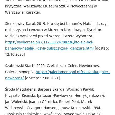
krytyczna. Warszawa: Muzeum Sztuki Nowoczesnej w
Warszawie, Karakter.
Sienkiewicz Karol. 2019. Kto się boi bananów Natalii LL, czyli
dulszczyzna i cenzura w Muzeum Narodowym. Dyrektor
Miziołek wyskoczył przed szereg. Gazeta Wyborcza.
https://wyborcza.pl/7,112588,24708236,kto-sie-boi-
bananow-natalii-ll-czyli-dulszczyzna-i-cenzura.html
[dostęp:
12.10.2020]
Szabłowski Stach. 2020. Czekalska + Golec. Newbornes.
Galeria Monopol.
https://galeriamonopol.pl/czekalska-golec-
newborns/
[dostęp: 12.08.2021].
Środa Magdalena, Barbara Skarga, Wojciech Pawlik,
Krzysztof Kiciński, Ija Lazari-Pawłowska, Henryk Jankowski,
Jan Woleński, Joanna Górnicka, Robert Piłat, Marek
Wichrowski, Grzegorz Hansen, Janusz Kraszewski. 1994.
„Dyskusja redakcyjna: wokół etyki zawodowej”. Etyka 27: