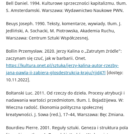
Bell Daniel. 1994. Kulturowe sprzeczności kapitalizmu. tłum.
S. Amsterdamski. Warszawa: Wydawnictwo Naukowe PWN.
Beuys Joseph. 1990. Teksty, komentarze, wywiady. tłum. J.
Jedliński, A. Sochacki, M. Piotrowska, Akademia Ruchu,
Warszawa: Centrum Sztuki Współczesnej.
Bollin Przemysław. 2020. Jerzy Kalina o „Zatrutym źródle”:
zaczynam się czuć, jak w barbarii. Onet.
https://kultura.onet.pl/sztuka/jerzy-kalina-autor-rzezby-
jana-pawla-ii-zabiera-glosdestrukcja-kraju/rjjd47l
[dostęp:
10.11.2022].
Boltanski Luc. 2011. Od rzeczy do dzieła. Procesy atrybucji i
nadawania wartości przedmiotom. tłum. I. Bojadżijewa. W:
Wieczna radość. Ekonomia polityczna społecznej
kreatywności. J. Sowa (red.), 17–44, Warszawa: Bęc Zmiana.
Bourdieu Pierre. 2001. Reguły sztuki. Geneza i struktura pola