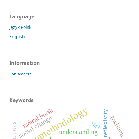
Language
Język Polski
English
Information
For Readers
Keywords
ethnomethodology
radical break
reflexivity
social change
tradition
terf
understanding