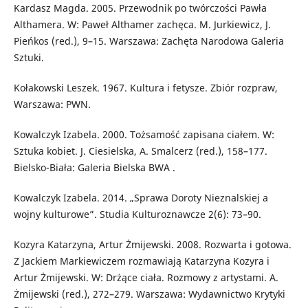
Kardasz Magda. 2005. Przewodnik po twórczości Pawła
Althamera. W: Paweł Althamer zachęca. M. Jurkiewicz, J.
Pieńkos (red.), 9–15. Warszawa: Zachęta Narodowa Galeria
Sztuki.
Kołakowski Leszek. 1967. Kultura i fetysze. Zbiór rozpraw,
Warszawa: PWN.
Kowalczyk Izabela. 2000. Tożsamość zapisana ciałem. W:
Sztuka kobiet. J. Ciesielska, A. Smalcerz (red.), 158–177.
Bielsko-Biała: Galeria Bielska BWA .
Kowalczyk Izabela. 2014. „Sprawa Doroty Nieznalskiej a
wojny kulturowe”. Studia Kulturoznawcze 2(6): 73–90.
Kozyra Katarzyna, Artur Żmijewski. 2008. Rozwarta i gotowa.
Z Jackiem Markiewiczem rozmawiają Katarzyna Kozyra i
Artur Żmijewski. W: Drżące ciała. Rozmowy z artystami. A.
Żmijewski (red.), 272–279. Warszawa: Wydawnictwo Krytyki