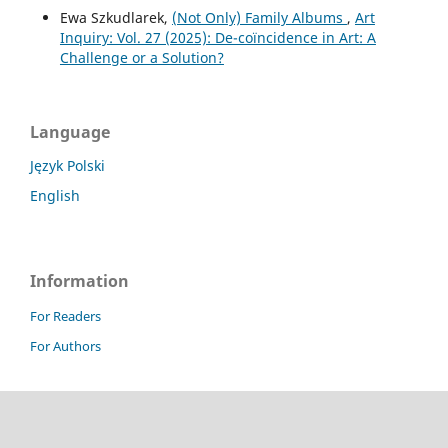
Ewa Szkudlarek,
(Not Only) Family Albums
,
Art
Inquiry: Vol. 27 (2025): De-coïncidence in Art: A
Challenge or a Solution?
Language
Język Polski
English
Information
For Readers
For Authors