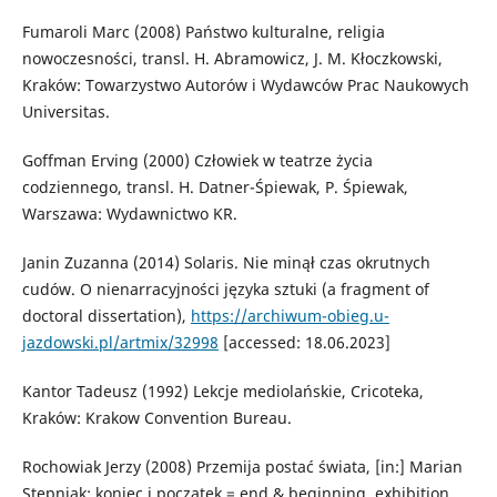
Fumaroli Marc (2008) Państwo kulturalne, religia
nowoczesności, transl. H. Abramowicz, J. M. Kłoczkowski,
Kraków: Towarzystwo Autorów i Wydawców Prac Naukowych
Universitas.
Goffman Erving (2000) Człowiek w teatrze życia
codziennego, transl. H. Datner-Śpiewak, P. Śpiewak,
Warszawa: Wydawnictwo KR.
Janin Zuzanna (2014) Solaris. Nie minął czas okrutnych
cudów. O nienarracyjności języka sztuki (a fragment of
doctoral dissertation),
https://archiwum-obieg.u-
jazdowski.pl/artmix/32998
[accessed: 18.06.2023]
Kantor Tadeusz (1992) Lekcje mediolańskie, Cricoteka,
Kraków: Krakow Convention Bureau.
Rochowiak Jerzy (2008) Przemija postać świata, [in:] Marian
Stępniak: koniec i początek = end & beginning, exhibition