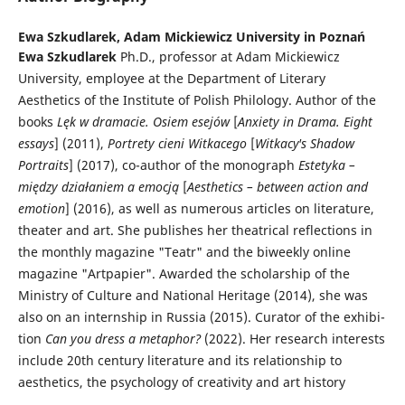
Ewa Szkudlarek,
Adam Mickiewicz University in Poznań
Ewa Szkudlarek
Ph.D., professor at Adam Mickiewicz
University, employee at the Depart­ment of Literary
Aesthetics of the Institute of Polish Philology. Author of the
books
Lęk w dra­macie. Osiem esejów
[
Anxiety in Drama. Eight
essays
] (2011),
Portrety cieni Witkacego
[
Witkacy's Shadow
Portraits
] (2017), co-author of the monograph
Estetyka –
między działaniem a emocją
[
Aesthetics – between action and
emotion
] (2016), as well as numerous articles on literature,
theater and art. She publishes her theatrical reflections in
the monthly magazine "Teatr" and the biweekly online
magazine "Artpapier". Awarded the scholarship of the
Ministry of Culture and National Heritage (2014), she was
also on an internship in Russia (2015). Curator of the exhibi­
tion
Can you dress a metaphor?
(2022). Her research interests
include 20th century literature and its relationship to
aesthetics, the psychology of creativity and art history