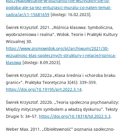
kulczykapowstanie-w-poznaniu-nie-wszystkim-sie-to-
podoba-ale-sa-tez-entuzjasci-muralu-co-naten-temat-
sadza/ar/c1-15681659
[dostęp: 16.02.2023].
Świrek Krzysztof. 2021. „Różnica klasowa: Symboliczna,
wyobrażeniowa i realna”. Widok. Teorie i Praktyki Kultury
Wizualnej 30.
https://www.pismowidok.org/pl/archiwum/2021/30-
wizualnosc-klas-spolecznych-struktury-i-relacje/roznica-
klasowa
[dostęp: 8.09.2023].
Świrek Krzysztof. 2022a „Klasa średnia i «choroba braku
granic»”. Praktyka Teoretyczna 3(45): 339–359.
https://doi.org/10.19195/prt.2022.3.14
.
Świrek Krzysztof. 2022b. „Teoria społeczna psychoanalizy:
Między mitycznym symbolem a władzą dyskursu”. Teksty
Drugie 5: 34–57.
https://doi.org/10.18318/td.2022.5.3
.
Weber Max. 2011. „Obiektywność” poznania społeczno-