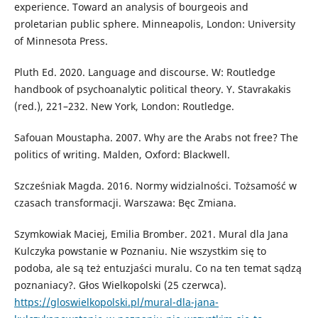
experience. Toward an analysis of bourgeois and
proletarian public sphere. Minneapolis, London: University
of Minnesota Press.
Pluth Ed. 2020. Language and discourse. W: Routledge
handbook of psychoanalytic political theory. Y. Stavrakakis
(red.), 221–232. New York, London: Routledge.
Safouan Moustapha. 2007. Why are the Arabs not free? The
politics of writing. Malden, Oxford: Blackwell.
Szcześniak Magda. 2016. Normy widzialności. Tożsamość w
czasach transformacji. Warszawa: Bęc Zmiana.
Szymkowiak Maciej, Emilia Bromber. 2021. Mural dla Jana
Kulczyka powstanie w Poznaniu. Nie wszystkim się to
podoba, ale są też entuzjaści muralu. Co na ten temat sądzą
poznaniacy?. Głos Wielkopolski (25 czerwca).
https://gloswielkopolski.pl/mural-dla-jana-