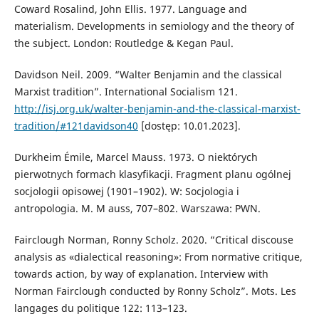
Coward Rosalind, John Ellis. 1977. Language and
materialism. Developments in semiology and the theory of
the subject. London: Routledge & Kegan Paul.
Davidson Neil. 2009. “Walter Benjamin and the classical
Marxist tradition”. International Socialism 121.
http://isj.org.uk/walter-benjamin-and-the-classical-marxist-
tradition/#121davidson40
[dostęp: 10.01.2023].
Durkheim Émile, Marcel Mauss. 1973. O niektórych
pierwotnych formach klasyfikacji. Fragment planu ogólnej
socjologii opisowej (1901–1902). W: Socjologia i
antropologia. M. M auss, 707–802. Warszawa: PWN.
Fairclough Norman, Ronny Scholz. 2020. “Critical discouse
analysis as «dialectical reasoning»: From normative critique,
towards action, by way of explanation. Interview with
Norman Fairclough conducted by Ronny Scholz”. Mots. Les
langages du politique 122: 113–123.