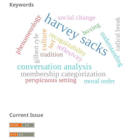
Keywords
harvey sacks
phenomenology
social change
radical break
boxing
culture
understanding
recognizability
gilbert ryle
terf
reflexivity
tradition
conversation analysis
membership categorization
perspicuous setting
moral order
Current Issue