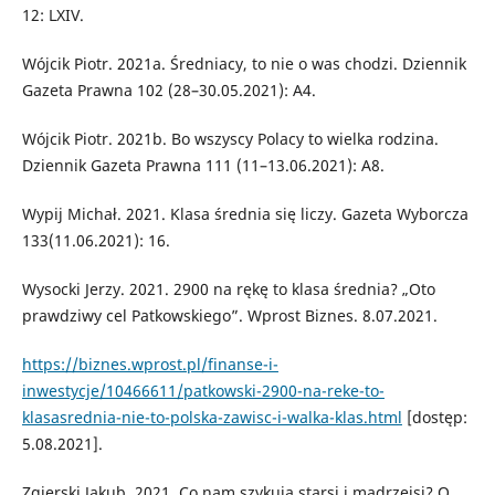
12: LXIV.
Wójcik Piotr. 2021a. Średniacy, to nie o was chodzi. Dziennik
Gazeta Prawna 102 (28–30.05.2021): A4.
Wójcik Piotr. 2021b. Bo wszyscy Polacy to wielka rodzina.
Dziennik Gazeta Prawna 111 (11–13.06.2021): A8.
Wypij Michał. 2021. Klasa średnia się liczy. Gazeta Wyborcza
133(11.06.2021): 16.
Wysocki Jerzy. 2021. 2900 na rękę to klasa średnia? „Oto
prawdziwy cel Patkowskiego”. Wprost Biznes. 8.07.2021.
https://biznes.wprost.pl/finanse-i-
inwestycje/10466611/patkowski-2900-na-reke-to-
klasasrednia-nie-to-polska-zawisc-i-walka-klas.html
[dostęp:
5.08.2021].
Zgierski Jakub. 2021. Co nam szykują starsi i mądrzejsi? O