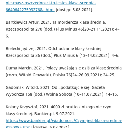
nie-masz-oszczednosci-to-jestes-klasa-srednia-
6640642275932768a.html
[dostęp: 5.08.2021].
Bartkiewicz Artur. 2021. Ta mordercza klasa średnia.
Rzeczpospolita 270 (dod.) Plus Minus 46(20–21.11.2021): 4–
6.
Bielecki Jędrzej. 2021. Odchudzanie klasy średniej.
Rzeczpospolita 36 (dod.) Plus Minus 6 (13–14.02.2021): 4–6.
Duma Marcin. 2021. Polacy uważają się dziś za klasę średnią
(rozm. Witold Głowacki). Polska 76(24–26.09.2021): 24–25.
Gadomski Witold. 2021. Od…podatkujcie się. Gazeta
Wyborcza 158 (dod.) Wolna Sobota (10–11.07.2021): 14–15.
Kolany Krzysztof. 2021. 4000 zł brutto z nikogo nie czyni
klasy średniej. Bankier.pl. 9.07.2021.
https://www.bankier.pl/wiadomosc/Czym-jest-klasa-srednia-
8150085.html
[dostęp: 5.08.2021].