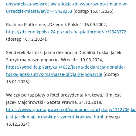
obywatelska-we-wroclawiu-idzie-do-wyborow-po-zmiane-w-
urzedzie-miasta/ar/c1-18438253
(dostęp 15.01.2025).
Ruch na Platformie, „Dziennik Polski”, 16.09.2002,
https://dziennikpolski24.pl/ruch-na-platformie/ar/2343372
(dostęp 16.12.2024).
Senderek Bartosz. Jasna deklaracja Donalda Tuska: Jacek
Sutryk ma nasze poparcie, Wroclife, 19.03.2024,
https://wroclife.pl/artykul/4632/jasna-deklaracja-donalda-
tuska-jacek-sutryk-ma-nasze-oficjalne-poparcie
(dostęp
15.01.2025).
Walczy po raz piąty o fotel prezydenta Krakowa. Kim jest
Jacek Majchrowski? Gazeta Prawna, 21.10.2018,
https://www.gazetaprawna.pl/wiadomosci/artykuly/1312706,ki
jest-jacek-majchrowski-prezydent-krakowa.html
(dostęp
16.12.2024).