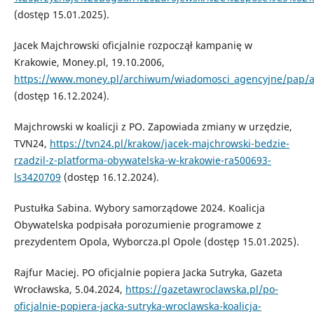
(dostęp 15.01.2025).
Jacek Majchrowski oficjalnie rozpoczął kampanię w
Krakowie, Money.pl, 19.10.2006,
https://www.money.pl/archiwum/wiadomosci_agencyjne/pap/arty
(dostęp 16.12.2024).
Majchrowski w koalicji z PO. Zapowiada zmiany w urzędzie,
TVN24,
https://tvn24.pl/krakow/jacek-majchrowski-bedzie-
rzadzil-z-platforma-obywatelska-w-krakowie-ra500693-
ls3420709
(dostęp 16.12.2024).
Pustułka Sabina. Wybory samorządowe 2024. Koalicja
Obywatelska podpisała porozumienie programowe z
prezydentem Opola, Wyborcza.pl Opole (dostęp 15.01.2025).
Rajfur Maciej. PO oficjalnie popiera Jacka Sutryka, Gazeta
Wrocławska, 5.04.2024,
https://gazetawroclawska.pl/po-
oficjalnie-popiera-jacka-sutryka-wroclawska-koalicja-