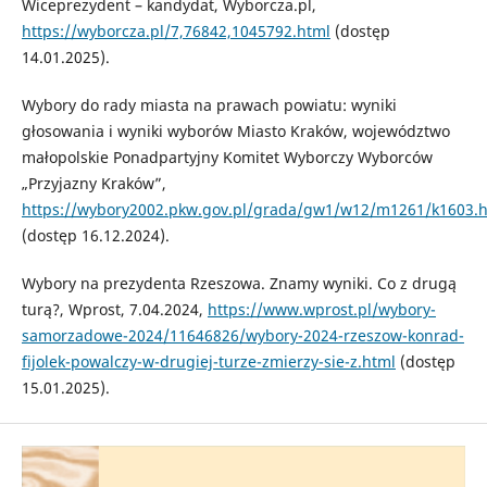
Wiceprezydent – kandydat, Wyborcza.pl,
https://wyborcza.pl/7,76842,1045792.html
(dostęp
14.01.2025).
Wybory do rady miasta na prawach powiatu: wyniki
głosowania i wyniki wyborów Miasto Kraków, województwo
małopolskie Ponadpartyjny Komitet Wyborczy Wyborców
„Przyjazny Kraków”,
https://wybory2002.pkw.gov.pl/grada/gw1/w12/m1261/k1603.
(dostęp 16.12.2024).
Wybory na prezydenta Rzeszowa. Znamy wyniki. Co z drugą
turą?, Wprost, 7.04.2024,
https://www.wprost.pl/wybory-
samorzadowe-2024/11646826/wybory-2024-rzeszow-konrad-
fijolek-powalczy-w-drugiej-turze-zmierzy-sie-z.html
(dostęp
15.01.2025).