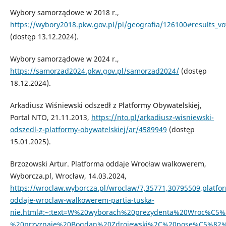
Wybory samorządowe w 2018 r.,
https://wybory2018.pkw.gov.pl/pl/geografia/126100#results_vo
(dostęp 13.12.2024).
Wybory samorządowe w 2024 r.,
https://samorzad2024.pkw.gov.pl/samorzad2024/
(dostęp
18.12.2024).
Arkadiusz Wiśniewski odszedł z Platformy Obywatelskiej,
Portal NTO, 21.11.2013,
https://nto.pl/arkadiusz-wisniewski-
odszedl-z-platformy-obywatelskiej/ar/4589949
(dostęp
15.01.2025).
Brzozowski Artur. Platforma oddaje Wrocław walkowerem,
Wyborcza.pl, Wrocław, 14.03.2024,
https://wroclaw.wyborcza.pl/wroclaw/7,35771,30795509,platfo
oddaje-wroclaw-walkowerem-partia-tuska-
nie.html#:~:text=W%20wyborach%20prezydenta%20Wroc%C5%8
%20przyznaje%20Bogdan%20Zdrojewski%2C%20pose%C5%82%