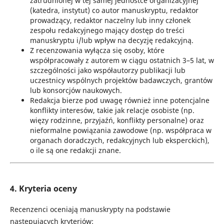
zatrudnionej w tej samej jednostce organizacyjnej
(katedra, instytut) co autor manuskryptu, redaktor
prowadzący, redaktor naczelny lub inny członek
zespołu redakcyjnego mający dostęp do treści
manuskryptu i/lub wpływ na decyzję redakcyjną.
Z recenzowania wyłącza się osoby, które
współpracowały z autorem w ciągu ostatnich 3–5 lat, w
szczególności jako współautorzy publikacji lub
uczestnicy wspólnych projektów badawczych, grantów
lub konsorcjów naukowych.
Redakcja bierze pod uwagę również inne potencjalne
konflikty interesów, takie jak relacje osobiste (np.
więzy rodzinne, przyjaźń, konflikty personalne) oraz
nieformalne powiązania zawodowe (np. współpraca w
organach doradczych, redakcyjnych lub eksperckich),
o ile są one redakcji znane.
4. Kryteria oceny
Recenzenci oceniają manuskrypty na podstawie
następujących kryteriów: