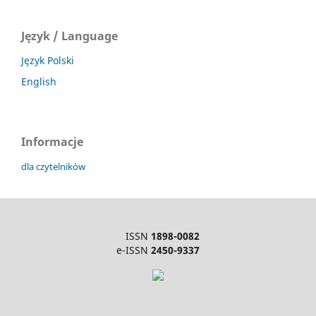
Język / Language
Język Polski
English
Informacje
dla czytelników
ISSN
1898-0082
e-ISSN
2450-9337