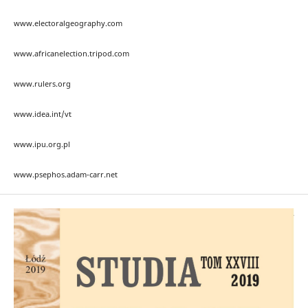
www.electoralgeography.com
www.africanelection.tripod.com
www.rulers.org
www.idea.int/vt
www.ipu.org.pl
www.psephos.adam-carr.net