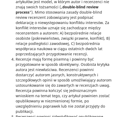
artykułów jest model, w którym autor i recenzenci nie
znają swoich tożsamości („
double-blind review
process
"). Mimo stosowania zasady double-blind
review recenzent zobowiązany jest podpisać
deklarację o niewystępowaniu konfliktu interesów. Za
konflikt interesów uznaje się zachodzące między
recenzentem a autorem: A) bezpośrednie relacje
osobiste (pokrewieństwo, związki prawne, konflikt), B)
relacje podległości zawodowej, C) bezpośrednia
współpraca naukowa w ciągu ostatnich dwóch lat
poprzedzających przygotowanie recenzji.
Recenzje mają formę pisemną i powinny być
przygotowane w sposób obiektywny. Osobista krytyka
autora jest niewłaściwa. Recenzenci powinni
dostarczyć autorom jasnych, konstruktywnych i
szczegółowych opinii w sposób umożliwiający autorom
ustosunkowanie się do zawartych w recenzjach uwag.
Recenzja powinna kończyć się jednoznacznym
wnioskiem na temat tego, czy artykuł powinien zostać
opublikowany w niezmienionej formie, po
uwzględnieniu poprawek lub nie został przyjęty do
publikacji.
Recenzenci powinni zidentyfikować opublikowane