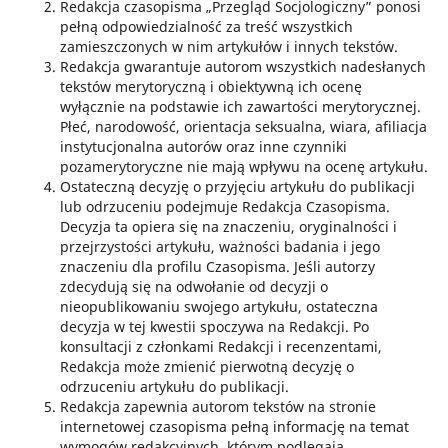
Redakcja czasopisma „Przegląd Socjologiczny” ponosi
pełną odpowiedzialność za treść wszystkich
zamieszczonych w nim artykułów i innych tekstów.
Redakcja gwarantuje autorom wszystkich nadesłanych
tekstów merytoryczną i obiektywną ich ocenę
wyłącznie na podstawie ich zawartości merytorycznej.
Płeć, narodowość, orientacja seksualna, wiara, afiliacja
instytucjonalna autorów oraz inne czynniki
pozamerytoryczne nie mają wpływu na ocenę artykułu.
Ostateczną decyzję o przyjęciu artykułu do publikacji
lub odrzuceniu podejmuje Redakcja Czasopisma.
Decyzja ta opiera się na znaczeniu, oryginalności i
przejrzystości artykułu, ważności badania i jego
znaczeniu dla profilu Czasopisma. Jeśli autorzy
zdecydują się na odwołanie od decyzji o
nieopublikowaniu swojego artykułu, ostateczna
decyzja w tej kwestii spoczywa na Redakcji. Po
konsultacji z członkami Redakcji i recenzentami,
Redakcja może zmienić pierwotną decyzję o
odrzuceniu artykułu do publikacji.
Redakcja zapewnia autorom tekstów na stronie
internetowej czasopisma pełną informację na temat
wymogów redakcyjnych, którym podlegają