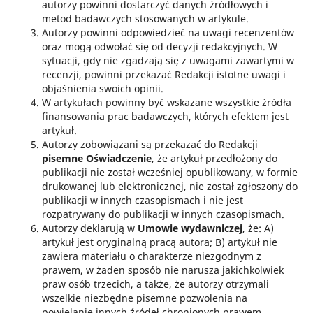
autorzy powinni dostarczyć danych źródłowych i
metod badawczych stosowanych w artykule.
Autorzy powinni odpowiedzieć na uwagi recenzentów
oraz mogą odwołać się od decyzji redakcyjnych. W
sytuacji, gdy nie zgadzają się z uwagami zawartymi w
recenzji, powinni przekazać Redakcji istotne uwagi i
objaśnienia swoich opinii.
W artykułach powinny być wskazane wszystkie źródła
finansowania prac badawczych, których efektem jest
artykuł.
Autorzy zobowiązani są przekazać do Redakcji
pisemne Oświadczenie
, że artykuł przedłożony do
publikacji nie został wcześniej opublikowany, w formie
drukowanej lub elektronicznej, nie został zgłoszony do
publikacji w innych czasopismach i nie jest
rozpatrywany do publikacji w innych czasopismach.
Autorzy deklarują w
Umowie wydawniczej
, że: A)
artykuł jest oryginalną pracą autora; B) artykuł nie
zawiera materiału o charakterze niezgodnym z
prawem, w żaden sposób nie narusza jakichkolwiek
praw osób trzecich, a także, że autorzy otrzymali
wszelkie niezbędne pisemne pozwolenia na
powielanie innych źródeł chronionych prawem