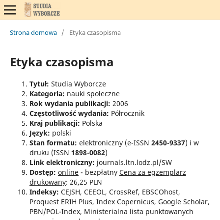
Strona domowa
/
Etyka czasopisma
Etyka czasopisma
Tytuł:
Studia Wyborcze
Kategoria:
nauki społeczne
Rok wydania publikacji:
2006
Częstotliwość wydania:
Półrocznik
Kraj publikacji:
Polska
Język:
polski
Stan formatu:
elektroniczny (e-ISSN
2450-9337
) i w
druku (ISSN
1898-0082
)
Link elektroniczny:
journals.ltn.lodz.pl/SW
Dostęp:
online
- bezpłatny
Cena za egzemplarz
drukowany
: 26,25 PLN
Indeksy:
CEJSH, CEEOL, CrossRef, EBSCOhost,
Proquest ERIH Plus, Index Copernicus, Google Scholar,
PBN/POL-Index, Ministerialna lista punktowanych