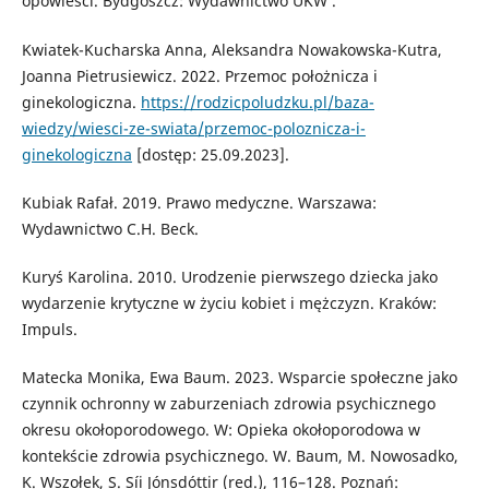
opowieści. Bydgoszcz: Wydawnictwo UKW .
Kwiatek-Kucharska Anna, Aleksandra Nowakowska-Kutra,
Joanna Pietrusiewicz. 2022. Przemoc położnicza i
ginekologiczna.
https://rodzicpoludzku.pl/baza-
wiedzy/wiesci-ze-swiata/przemoc-poloznicza-i-
ginekologiczna
[dostęp: 25.09.2023].
Kubiak Rafał. 2019. Prawo medyczne. Warszawa:
Wydawnictwo C.H. Beck.
Kuryś Karolina. 2010. Urodzenie pierwszego dziecka jako
wydarzenie krytyczne w życiu kobiet i mężczyzn. Kraków:
Impuls.
Matecka Monika, Ewa Baum. 2023. Wsparcie społeczne jako
czynnik ochronny w zaburzeniach zdrowia psychicznego
okresu okołoporodowego. W: Opieka okołoporodowa w
kontekście zdrowia psychicznego. W. Baum, M. Nowosadko,
K. Wszołek, S. Síi Jónsdóttir (red.), 116–128. Poznań: