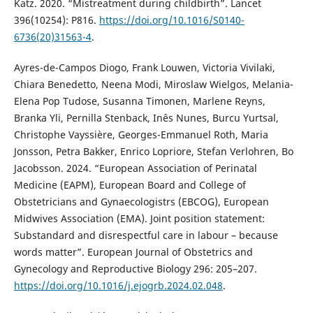
Katz. 2020. “Mistreatment during childbirth”. Lancet
396(10254): P816.
https://doi.org/10.1016/S0140-
6736(20)31563-4
.
Ayres-de-Campos Diogo, Frank Louwen, Victoria Vivilaki,
Chiara Benedetto, Neena Modi, Miroslaw Wielgos, Melania-
Elena Pop Tudose, Susanna Timonen, Marlene Reyns,
Branka Yli, Pernilla Stenback, Inês Nunes, Burcu Yurtsal,
Christophe Vayssière, Georges-Emmanuel Roth, Maria
Jonsson, Petra Bakker, Enrico Lopriore, Stefan Verlohren, Bo
Jacobsson. 2024. “European Association of Perinatal
Medicine (EAPM), European Board and College of
Obstetricians and Gynaecologistrs (EBCOG), European
Midwives Association (EMA). Joint position statement:
Substandard and disrespectful care in labour – because
words matter”. European Journal of Obstetrics and
Gynecology and Reproductive Biology 296: 205–207.
https://doi.org/10.1016/j.ejogrb.2024.02.048
.