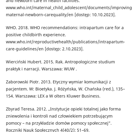
and newborn care in health facilities.
www.who.int/maternal_child_adolescent/documents/improving
maternal-newborn-carequality/en [dostęp: 10.10.2023].
WHO. 2018. WHO recommendations: intrapartum care for a
positive childbirth experience.
www.who.int/reproductivehealth/publications/intrapartum-
care-guidelines/en [dostęp: 2.10.2023].
Wierciński Hubert. 2015. Rak. Antropologiczne studium
praktyk i narracji. Warszawa: WUW .
Zaborowski Piotr. 2013. Etyczny wymiar komunikacji z
pacjentem. W: Bioetyka. J. Różyńska, W. Chańska (red.), 135–
154. Warszawa: LEX a W olters Kluwer Business.
Zbyrad Teresa. 2012. „Instytucje opieki totalnej jako forma
zniewolenia i kontroli nad człowiekiem potrzebującym
pomocy – na przykładzie domów pomocy społecznej”.
Roczniki Nauk Społecznych 4(40/2): 51–69.