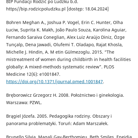
BIP Fundacji Rodzić po Ludzku b.d.
https//bip.rodzicpoludzku.pl [dostęp: 18.04.2024]
Bohren Meghan A., Joshua P. Vogel, Erin C. Hunter, Olha
Łuciw, Suprita K. Makh, João Paulo Souza, Karolina Aguiar,
Fernando Saraiva Coneglian, Alex Luiz Araújo Diniz, Özge
Tunçalp, Dena Jawadi, Olufemi T. Oladapo, Rajat Khosla,
Michelle J. Hindin, A. M etin Gülmezoglu. 2015. “The
mistreatment of women during childbirth in health facilities
globally: A mixed-methods systematic review”. PLOS
Medicine 12(6): e1001847.
https://doi.org/10.1371/journal.pmed.1001847
.
Bręborowicz Grzegorz H. 2008. Położnictwo i ginekologia.
Warszawa: PZWL.
Brągiel Józefa. 2005. Pedagogika rodziny. Obszary i
panorama problematyki. Toruń: Adam Marszałek.
Brunello Silvia, Magali Gay-Berthomieu, Beth Smiles, Eneidia