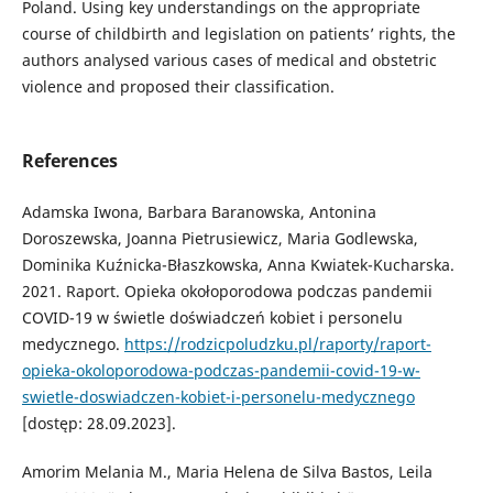
Poland. Using key understandings on the appropriate
course of childbirth and legislation on patients’ rights, the
authors analysed various cases of medical and obstetric
violence and proposed their classification.
References
Adamska Iwona, Barbara Baranowska, Antonina
Doroszewska, Joanna Pietrusiewicz, Maria Godlewska,
Dominika Kuźnicka-Błaszkowska, Anna Kwiatek-Kucharska.
2021. Raport. Opieka okołoporodowa podczas pandemii
COVID-19 w świetle doświadczeń kobiet i personelu
medycznego.
https://rodzicpoludzku.pl/raporty/raport-
opieka-okoloporodowa-podczas-pandemii-covid-19-w-
swietle-doswiadczen-kobiet-i-personelu-medycznego
[dostęp: 28.09.2023].
Amorim Melania M., Maria Helena de Silva Bastos, Leila