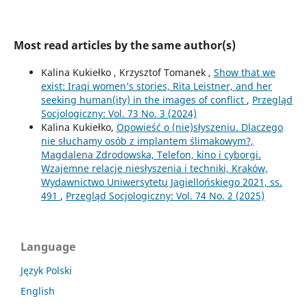
Most read articles by the same author(s)
Kalina Kukiełko , Krzysztof Tomanek ,
Show that we
exist: Iraqi women’s stories, Rita Leistner, and her
seeking human(ity) in the images of conflict
,
Przegląd
Socjologiczny: Vol. 73 No. 3 (2024)
Kalina Kukiełko,
Opowieść o (nie)słyszeniu. Dlaczego
nie słuchamy osób z implantem ślimakowym?,
Magdalena Zdrodowska, Telefon, kino i cyborgi.
Wzajemne relacje niesłyszenia i techniki, Kraków,
Wydawnictwo Uniwersytetu Jagiellońskiego 2021, ss.
491
,
Przegląd Socjologiczny: Vol. 74 No. 2 (2025)
Language
Język Polski
English