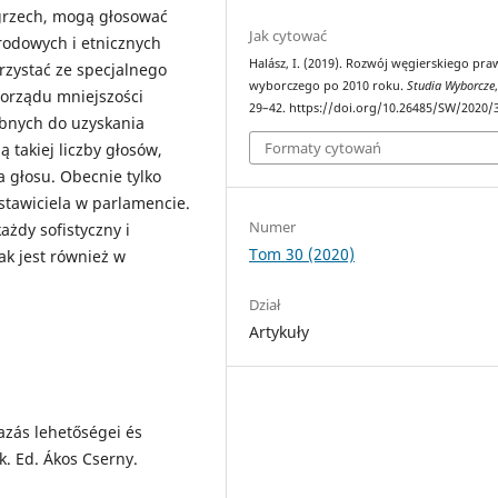
grzech, mogą głosować
Jak cytować
rodowych i etnicznych
Halász, I. (2019). Rozwój węgierskiego pra
rzystać ze specjalnego
wyborczego po 2010 roku.
Studia Wyborcze
morządu mniejszości
29–42. https://doi.org/10.26485/SW/2020/
bnych do uzyskania
Formaty cytowań
ą takiej liczby głosów,
 głosu. Obecnie tylko
tawiciela w parlamencie.
Numer
ażdy sofistyczny i
Tom 30 (2020)
ak jest również w
Dział
Artykuły
azás lehetőségei és
. Ed. Ákos Cserny.