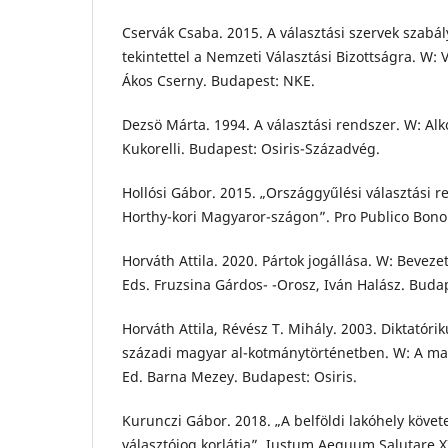
Cservák Csaba. 2015. A választási szervek szabá
tekintettel a Nemzeti Választási Bizottságra. W: 
Ákos Cserny. Budapest: NKE.
Dezsö Márta. 1994. A választási rendszer. W: Al
Kukorelli. Budapest: Osiris-Századvég.
Hollósi Gábor. 2015. „Országgyűlési választási r
Horthy-kori Magyaror-szágon”. Pro Publico Bono
Horváth Attila. 2020. Pártok jogállása. W: Bevez
Eds. Fruzsina Gárdos- -Orosz, Iván Halász. Bud
Horváth Attila, Révész T. Mihály. 2003. Diktatór
századi magyar al-kotmánytörténetben. W: A ma
Ed. Barna Mezey. Budapest: Osiris.
Kurunczi Gábor. 2018. „A belföldi lakóhely követ
választójog korlátja”. Iustum Aequum Salutare X