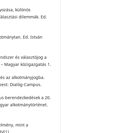
lyozása, különös
Választási dilemmák. Ed.
kotmánytan. Ed. István
endszer és választójog a
 – Magyar közigazgatás 1.
etés az alkotmányjogba.
apest: Dialóg-Campus.
ikus berendezkedések a 20.
gyar alkotmánytörténet.
elmény, mint a
IV(1).