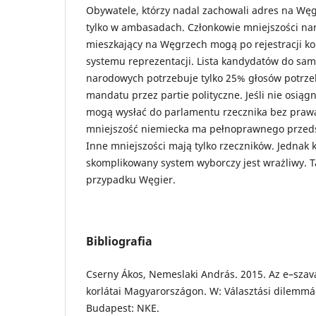
Obywatele, którzy nadal zachowali adres na Wę
tylko w ambasadach. Członkowie mniejszości na
mieszkający na Węgrzech mogą po rejestracji ko
systemu reprezentacji. Lista kandydatów do sa
narodowych potrzebuje tylko 25% głosów potrze
mandatu przez partie polityczne. Jeśli nie osiągn
mogą wysłać do parlamentu rzecznika bez prawa
mniejszość niemiecka ma pełnoprawnego przeds
Inne mniejszości mają tylko rzeczników. Jednak k
skomplikowany system wyborczy jest wrażliwy. T
przypadku Węgier.
Bibliografia
Cserny Ákos, Nemeslaki András. 2015. Az e–szav
korlátai Magyarországon. W: Választási dilemmák
Budapest: NKE.