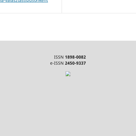
ma-valasztastipusonkent
ISSN
1898-0082
e-ISSN
2450-9337