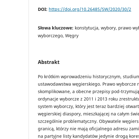
DOI:
https://doi.org/10.26485/SW/2020/30/2
Słowa kluczowe:
konstytucja, wybory, prawo wy
wyborczego, Węgry
Abstrakt
Po krótkim wprowadzeniu historycznym, studium
ustawodawstwa węgierskiego. Prawo wyborcze 
skomplikowane, a obecne przepisy pod-trzymują
ordynacje wyborcze z 2011 i 2013 roku zrestruk
system wyborczy, który jest teraz bardziej otwar
węgierskiej diaspory, mieszkającej na całym świ
szczególnie problematyczny. Obywatele węgiers
granicą, którzy nie mają oficjalnego adresu za
na partyjne listy kandydatów jedynie drogą kor