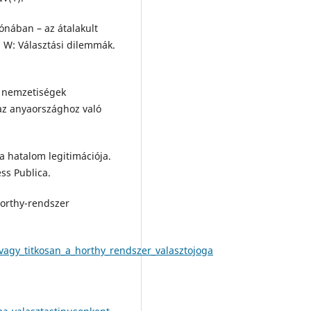
ónában – az átalakult
. W: Választási dilemmák.
A nemzetiségek
 az anyaországhoz való
a hatalom legitimációja.
ss Publica.
Horthy-rendszer
vagy_titkosan_a_horthy_rendszer_valasztojoga