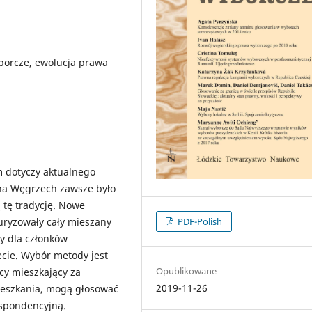
borcze, ewolucja prawa
 dotyczy aktualnego
na Węgrzech zawsze było
 tę tradycję. Nowe
PDF-Polish
turyzowały cały mieszany
ty dla członków
ecie. Wybór metody jest
Opublikowane
cy mieszkający za
2019-11-26
mieszkania, mogą głosować
espondencyjną.