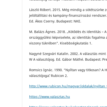
László Róbert. 2015. Még mindig a sötétszürke z
jelöltállítási és kampány-finanszírozási rendszer
Ed. Ákos Cserny. Budapest: NKE.
M. Balázs Ágnes. 2018. „Kötődés és identitás – 
országgyűlési képviselete, az identitás fogalma
viszony tükrében”. Kisebbségkutatás 1.
Nagyné Szegvári Katalin. 2002. A választás mint 
W A választójog. Ed. Gábor Máthé. Budapest: Pre
Romsics Ignác. 1990. “Nyíltan vagy titkosan? A 
választójogaˮ. Rubicon 2.
http://www.rubicon.hu/magyar/oldalak/nyiltan_
https://www.valasztas.hu