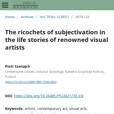
Home
/
Archives
/
Vol. 70 No. 3 (2021)
/
ARTICLES
The ricochets of subjectivation in
the life stories of renowned visual
artists
Piotr Szenajch
Uniwersytet Łódzki, Instytut Socjologii, Katedra Socjologii Kultury,
Poland
https://orcid.org/0000-0001-5544-8353
DOI:
https://doi.org/10.26485/PS/2021/70.3/4
Keywords:
artists, contemporary art, visual arts,