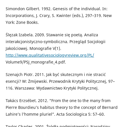
Simondon Gilbert. 1992. Genesis of the individual. In:
Incorporations, J. Crary, S. Kwinter (eds.), 297–319. New
York: Zone Books.
Ślęzak Izabela. 2009. Stawanie się poetą. Analiza
interakcjonistyczno-symboliczna. Przegląd Socjologii
Jakościowej. Monografie V(1).
http://www.qualitativesociologyreview.org/PL/
Volume9/PSJ_monografie_4.pdf.
Szenajch Piotr. 2011. Jak być skutecznym i nie stracić
esencji? W: Żmijewski. Przewodnik Krytyki Politycznej, 97–
116. Warszawa: Wydawnictwo Krytyki Politycznej.
Takács Erzsébet. 2012. “From the one to the many from
Pierre Bourdieu’s habitus theory to the concept of Bernard
Lahire’s l’homme pluriel”. Acta Sociologica 5: 57–60.
Taylor Charles. 2001. Źródła podmiotowości: Narodziny