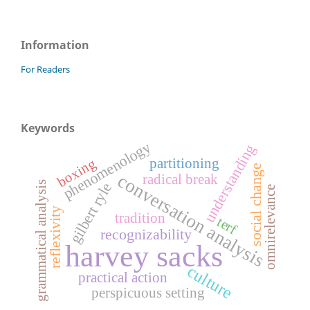
Information
For Readers
Keywords
phenomenology
understanding
partitioning
boxing
social change
conversation analysis
radical break
grammatical analysis
gilbert ryle
omnirelevance
reflexivity
tradition
terf
recognizability
harvey sacks
culture
practical action
perspicuous setting