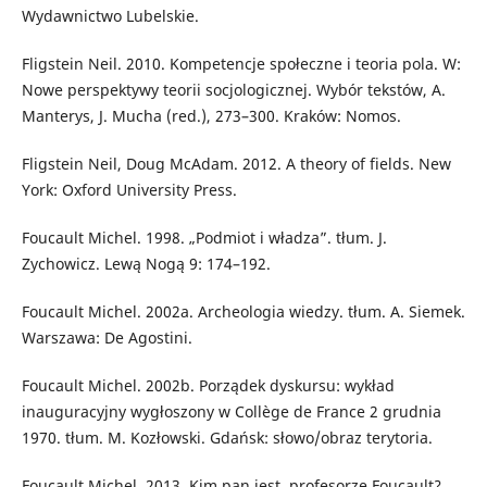
Wydawnictwo Lubelskie.
Fligstein Neil. 2010. Kompetencje społeczne i teoria pola. W:
Nowe perspektywy teorii socjologicznej. Wybór tekstów, A.
Manterys, J. Mucha (red.), 273–300. Kraków: Nomos.
Fligstein Neil, Doug McAdam. 2012. A theory of fields. New
York: Oxford University Press.
Foucault Michel. 1998. „Podmiot i władza”. tłum. J.
Zychowicz. Lewą Nogą 9: 174–192.
Foucault Michel. 2002a. Archeologia wiedzy. tłum. A. Siemek.
Warszawa: De Agostini.
Foucault Michel. 2002b. Porządek dyskursu: wykład
inauguracyjny wygłoszony w Collège de France 2 grudnia
1970. tłum. M. Kozłowski. Gdańsk: słowo/obraz terytoria.
Foucault Michel. 2013. Kim pan jest, profesorze Foucault?