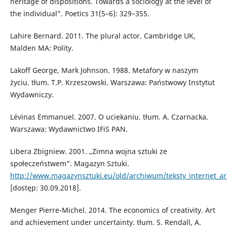
heritage of dispositions. Towards a sociology at the level of
the individual”. Poetics 31(5–6): 329–355.
Lahire Bernard. 2011. The plural actor. Cambridge UK,
Malden MA: Polity.
Lakoff George, Mark Johnson. 1988. Metafory w naszym
życiu. tłum. T.P. Krzeszowski. Warszawa: Państwowy Instytut
Wydawniczy.
Lévinas Emmanuel. 2007. O uciekaniu. tłum. A. Czarnacka.
Warszawa: Wydawnictwo IFiS PAN.
Libera Zbigniew. 2001. „Zimna wojna sztuki ze
społeczeństwem”. Magazyn Sztuki.
http://www.magazynsztuki.eu/old/archiwum/teksty_internet_ar
[dostęp: 30.09.2018].
Menger Pierre-Michel. 2014. The economics of creativity. Art
and achievement under uncertainty. tłum. S. Rendall, A.