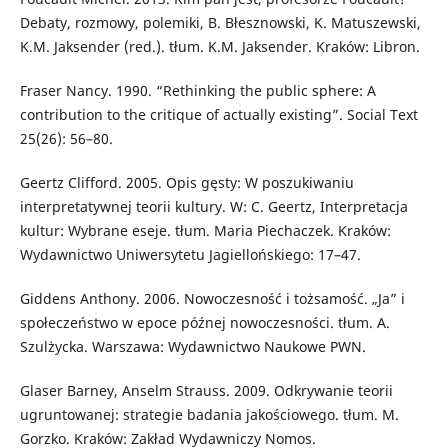
Debaty, rozmowy, polemiki, B. Błesznowski, K. Matuszewski,
K.M. Jaksender (red.). tłum. K.M. Jaksender. Kraków: Libron.
Fraser Nancy. 1990. “Rethinking the public sphere: A
contribution to the critique of actually existing”. Social Text
25(26): 56–80.
Geertz Clifford. 2005. Opis gęsty: W poszukiwaniu
interpretatywnej teorii kultury. W: C. Geertz, Interpretacja
kultur: Wybrane eseje. tłum. Maria Piechaczek. Kraków:
Wydawnictwo Uniwersytetu Jagiellońskiego: 17–47.
Giddens Anthony. 2006. Nowoczesność i tożsamość. „Ja” i
społeczeństwo w epoce późnej nowoczesności. tłum. A.
Szulżycka. Warszawa: Wydawnictwo Naukowe PWN.
Glaser Barney, Anselm Strauss. 2009. Odkrywanie teorii
ugruntowanej: strategie badania jakościowego. tłum. M.
Gorzko. Kraków: Zakład Wydawniczy Nomos.