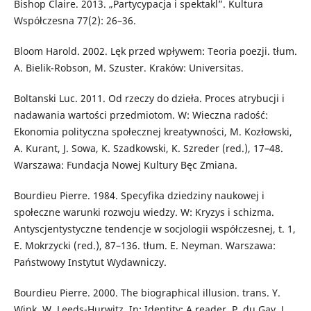
Bishop Claire. 2013. „Partycypacja i spektakl”. Kultura
Współczesna 77(2): 26–36.
Bloom Harold. 2002. Lęk przed wpływem: Teoria poezji. tłum.
A. Bielik-Robson, M. Szuster. Kraków: Universitas.
Boltanski Luc. 2011. Od rzeczy do dzieła. Proces atrybucji i
nadawania wartości przedmiotom. W: Wieczna radość:
Ekonomia polityczna społecznej kreatywności, M. Kozłowski,
A. Kurant, J. Sowa, K. Szadkowski, K. Szreder (red.), 17–48.
Warszawa: Fundacja Nowej Kultury Bęc Zmiana.
Bourdieu Pierre. 1984. Specyfika dziedziny naukowej i
społeczne warunki rozwoju wiedzy. W: Kryzys i schizma.
Antyscjentystyczne tendencje w socjologii współczesnej, t. 1,
E. Mokrzycki (red.), 87–136. tłum. E. Neyman. Warszawa:
Państwowy Instytut Wydawniczy.
Bourdieu Pierre. 2000. The biographical illusion. trans. Y.
Wink, W. Leeds-Hurwitz. In: Identity: A reader, P. du Gay, J.