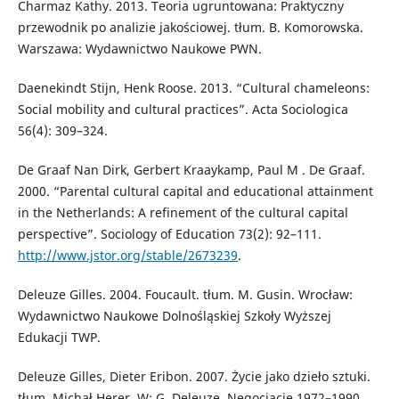
Charmaz Kathy. 2013. Teoria ugruntowana: Praktyczny
przewodnik po analizie jakościowej. tłum. B. Komorowska.
Warszawa: Wydawnictwo Naukowe PWN.
Daenekindt Stijn, Henk Roose. 2013. “Cultural chameleons:
Social mobility and cultural practices”. Acta Sociologica
56(4): 309–324.
De Graaf Nan Dirk, Gerbert Kraaykamp, Paul M . De Graaf.
2000. “Parental cultural capital and educational attainment
in the Netherlands: A refinement of the cultural capital
perspective”. Sociology of Education 73(2): 92–111.
http://www.jstor.org/stable/2673239
.
Deleuze Gilles. 2004. Foucault. tłum. M. Gusin. Wrocław:
Wydawnictwo Naukowe Dolnośląskiej Szkoły Wyższej
Edukacji TWP.
Deleuze Gilles, Dieter Eribon. 2007. Życie jako dzieło sztuki.
tłum. Michał Herer. W: G. Deleuze, Negocjacje 1972–1990,