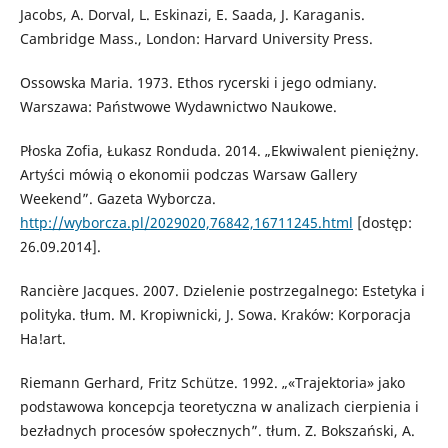
Jacobs, A. Dorval, L. Eskinazi, E. Saada, J. Karaganis.
Cambridge Mass., London: Harvard University Press.
Ossowska Maria. 1973. Ethos rycerski i jego odmiany.
Warszawa: Państwowe Wydawnictwo Naukowe.
Płoska Zofia, Łukasz Ronduda. 2014. „Ekwiwalent pieniężny.
Artyści mówią o ekonomii podczas Warsaw Gallery
Weekend”. Gazeta Wyborcza.
http://wyborcza.pl/2029020,76842,16711245.html
[dostęp:
26.09.2014].
Rancière Jacques. 2007. Dzielenie postrzegalnego: Estetyka i
polityka. tłum. M. Kropiwnicki, J. Sowa. Kraków: Korporacja
Ha!art.
Riemann Gerhard, Fritz Schütze. 1992. „«Trajektoria» jako
podstawowa koncepcja teoretyczna w analizach cierpienia i
bezładnych procesów społecznych”. tłum. Z. Bokszański, A.