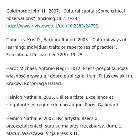
Goldthorpe John H . 2007. “Cultural capital: Some critical
observations”. Sociologica 2: 1–23.
http://www.rivisteweb.it/doi/10.2383/24755
.
Gutiérrez Kris D., Barbara Rogoff. 2003. “Cultural ways of
learning: Individual traits or repertoires of practice”.
Educational Researcher 32(5): 19–25.
Hardt Michael, Antonio Negri. 2012. Rzecz-pospolita: Poza
własność prywatną i dobro publiczne. tłum. P. Juskowiak i in.
Kraków: Korporacja Ha!art.
Heinich Nathalie. 2005. L’élite artiste. Excellence et
singularité en régime démocratique. Paris: Gallimard.
Heinich Nathalie. 2007. Być artystą: Rzecz o
przekształceniach statusu malarzy i rzeźbiarzy. tłum. L.
Mazur. Warszawa: Vizja Press & IT.