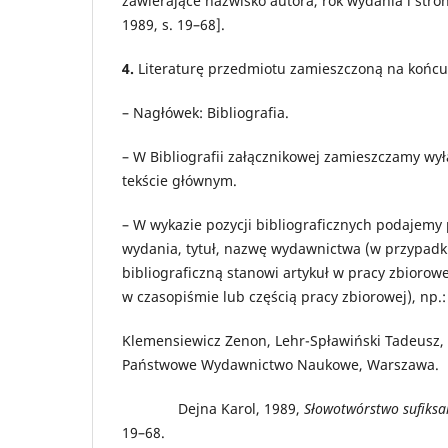
zawierające nazwisko autora, rok wydania i stro
1989, s. 19–68].
4.
Literaturę przedmiotu zamieszczoną na końcu
– Nagłówek: Bibliografia.
– W Bibliografii załącznikowej zamieszczamy wyłą
tekście głównym.
– W wykazie pozycji bibliograficznych podajemy p
wydania, tytuł, nazwę wydawnictwa (w przypadku
bibliograficzną stanowi artykuł w pracy zbiorowe
w czasopiśmie lub częścią pracy zbiorowej), np.:
Klemensiewicz Zenon, Lehr-Spławiński Tadeusz,
Państwowe Wydawnictwo Naukowe, Warszawa.
Dejna Karol, 1989,
Słowotwórstwo sufiksa
19–68.