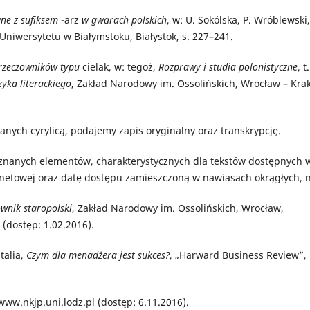
ne z sufiksem
-arz
w gwarach polskich
, w: U. Sokólska, P. Wróblewski,
niwersytetu w Białymstoku, Białystok, s. 227–241.
 rzeczowników typu
cielak, w: tegoż,
Rozprawy i studia polonistyczne
, t
zyka literackiego
, Zakład Narodowy im. Ossolińskich, Wrocław – Kra
anych cyrylicą, podajemy zapis oryginalny oraz transkrypcję.
 znanych elementów, charakterystycznych dla tekstów dostępnych 
rnetowej oraz datę dostępu zamieszczoną w nawiasach okrągłych, n
ownik staropolski
, Zakład Narodowy im. Ossolińskich, Wrocław,
(dostęp: 1.02.2016).
alia,
Czym dla menadżera jest sukces?
, „Harward Business Review”,
 www.nkjp.uni.lodz.pl (dostęp: 6.11.2016).