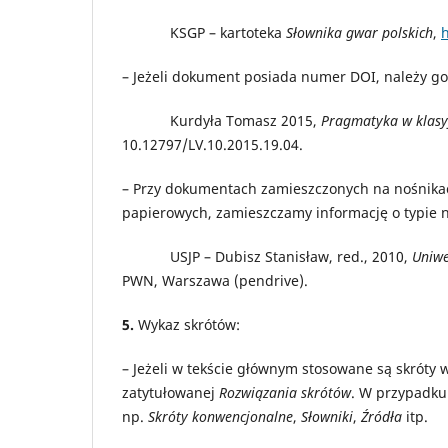
KSGP – kartoteka
Słownika gwar polskich
,
h
– Jeżeli dokument posiada numer DOI, należy go
Kurdyła Tomasz 2015,
Pragmatyka w klasyf
10.12797/LV.10.2015.19.04.
– Przy dokumentach zamieszczonych na nośnikac
papierowych, zamieszczamy informację o typie n
USJP – Dubisz Stanisław, red., 2010,
Uniwe
PWN, Warszawa (pendrive).
5.
Wykaz skrótów:
– Jeżeli w tekście głównym stosowane są skróty 
zatytułowanej
Rozwiązania skrótów
. W przypadk
np.
Skróty konwencjonalne
,
Słowniki
,
Źródła
itp.