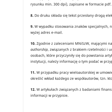
rysunku min. 300 dpi), zapisane w formacie pdf.
8.
Do druku składa się tekst przesłany drogą el
9.
W wypadku stosowania znaków specjalnych, n
wyżej adres e-mail.
10.
Zgodnie z zaleceniami MNiSzW, mającymi na c
authorship
, związanych z brakiem rzetelności i 
osobach, które przyczyniły się do powstania arty
instytucji, należy informację o tym podać w przyp
11.
W przypadku pracy wieloautorskiej w umowie
określić wkład każdego ze współautorów, tzn. kto
12.
W artykułach związanych z badaniami finans
informacji w przypisie.