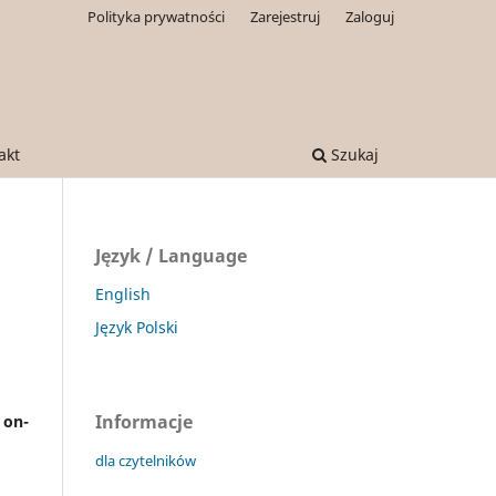
Polityka prywatności
Zarejestruj
Zaloguj
akt
Szukaj
Język / Language
English
Język Polski
Informacje
 on-
dla czytelników