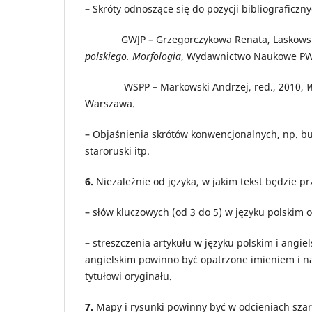
– Skróty odnoszące się do pozycji bibliograficz
GWJP – Grzegorczykowa Renata, Laskowski 
polskiego. Morfologia
, Wydawnictwo Naukowe PW
WSPP – Markowski Andrzej, red., 2010,
W
Warszawa.
– Objaśnienia skrótów konwencjonalnych, np. bułg. 
staroruski itp.
6.
Niezależnie od języka, w jakim tekst będzie p
– słów kluczowych (od 3 do 5) w języku polskim o
– streszczenia artykułu w języku polskim i angiel
angielskim powinno być opatrzone imieniem i 
tytułowi oryginału.
7.
Mapy i rysunki powinny być w odcieniach szar