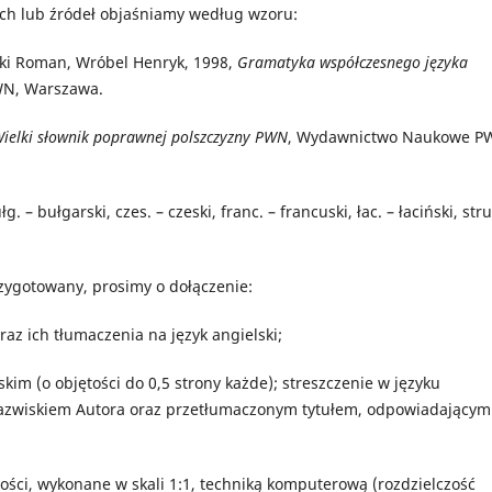
nych lub źródeł objaśniamy według wzoru:
Roman, Wróbel Henryk, 1998,
Gramatyka współczesnego języka
N, Warszawa.
ielki słownik poprawnej polszczyzny PWN
, Wydawnictwo Naukowe P
– bułgarski, czes. – czeski, franc. – francuski, łac. – łaciński, stru
rzygotowany, prosimy o dołączenie:
raz ich tłumaczenia na język angielski;
skim (o objętości do 0,5 strony każde); streszczenie w języku
nazwiskiem Autora oraz przetłumaczonym tytułem, odpowiadającym
ości, wykonane w skali 1:1, techniką komputerową (rozdzielczość