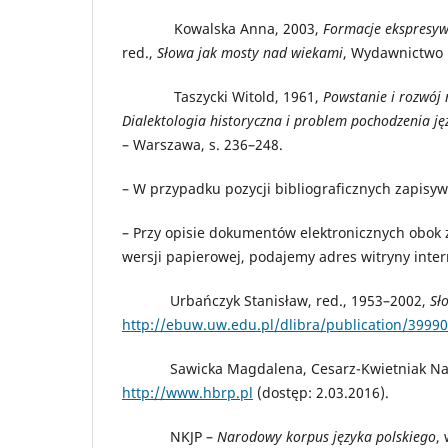
Kowalska Anna, 2003,
Formacje ekspresyw
red.,
Słowa jak mosty nad wiekami
, Wydawnictwo U
Taszycki Witold, 1961,
Powstanie i rozwój
Dialektologia historyczna i problem pochodzenia ję
– Warszawa, s. 236–248.
– W przypadku pozycji bibliograficznych zapisyw
– Przy opisie dokumentów elektronicznych obok
wersji papierowej, podajemy adres witryny inte
Urbańczyk Stanisław, red., 1953–2002,
Sł
http://ebuw.uw.edu.pl/dlibra/publication/39990
Sawicka Magdalena, Cesarz-Kwietniak Nat
http://www.hbrp.pl
(dostęp: 2.03.2016).
NKJP –
Narodowy korpus języka polskiego
,