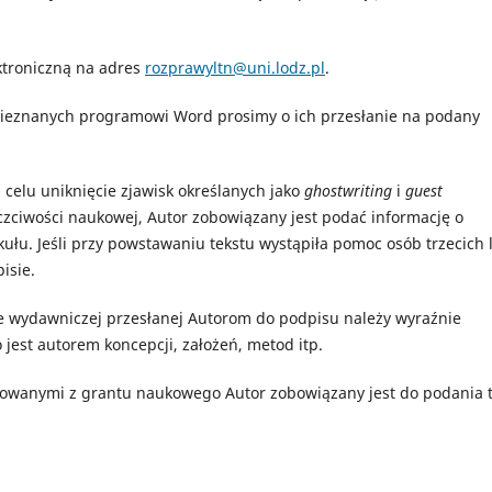
ektroniczną na adres
rozprawyltn@uni.lodz.pl
.
ieznanych programowi Word prosimy o ich przesłanie na podany
elu uniknięcie zjawisk określanych jako
ghostwriting
i
guest
uczciwości naukowej, Autor zobowiązany jest podać informację o
kułu. Jeśli przy powstawaniu tekstu wystąpiła pomoc osób trzecich 
isie.
 wydawniczej przesłanej Autorom do podpisu należy wyraźnie
 jest autorem koncepcji, założeń, metod itp.
owanymi z grantu naukowego Autor zobowiązany jest do podania t