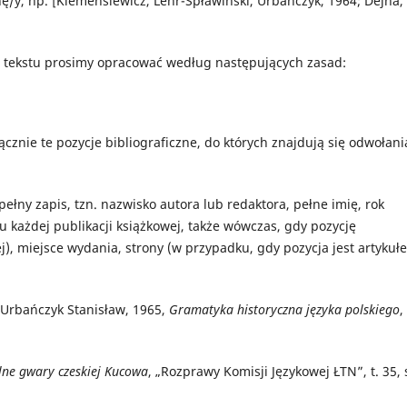
nę/y, np. [Klemensiewicz, Lehr-Spławiński, Urbańczyk, 1964; Dejna,
 tekstu prosimy opracować według następujących zasad:
cznie te pozycje bibliograficzne, do których znajdują się odwołani
ełny zapis, tzn. nazwisko autora lub redaktora, pełne imię, rok
 każdej publikacji książkowej, także wówczas, gdy pozycję
j), miejsce wydania, strony (w przypadku, gdy pozycja jest artykuł
 Urbańczyk Stanisław, 1965,
Gramatyka historyczna języka polskiego
,
lne gwary czeskiej Kucowa
, „Rozprawy Komisji Językowej ŁTN”, t. 35, 