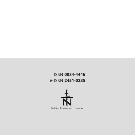
ISSN
0084-4446
e-ISSN
2451-0335