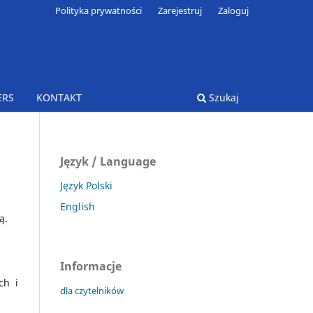
Polityka prywatności
Zarejestruj
Zaloguj
ERS
KONTAKT
Szukaj
Język / Language
Język Polski
English
ą.
Informacje
ch i
dla czytelników