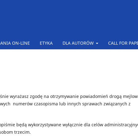
ANIA ON-LINE
ETYKA
DLA AUTORÓW
CALL FOR PAP
ześnie wyrażasz zgodę na otrzymywanie powiadomień drogą mejlow
nowych numerów czasopisma lub innych sprawach związanych z
piśmie będą wykorzystywane wyłącznie dla celów administracyjny
osobom trzecim.