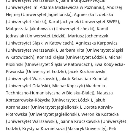
(Uniwersytet Warszawski), Joanna Grądziel-Wójcik
(Uniwersytet im. Adama Mickiewicza w Poznaniu), Andrzej
Hejmej (Uniwersytet Jagielloński), Agnieszka Izdebska
(Uniwersytet Łódzki), Karol Jachymek (Uniwersytet SWPS),
Małgorzata Jakubowska (Uniwersytet Łódzki), Kamil
Jędrasiak (Uniwersytet Łódzki), Mariusz Jochemczyk
(Uniwersytet Śląski w Katowicach), Agnieszka Karpowicz
(Uniwersytet Warszawski), Barbara Kita (Uniwersytet Śląski
w Katowicach), Konrad Klejsa (Uniwersytet Łódzki), Michał
Kłosiński (Uniwersytet Śląski w Katowicach), Ewa Kobyłecka-
Piwońska (Uniwersytet Łódzki), Jacek Kochanowski
(Uniwersytet Warszawski), Jakub Sebastian Konefał
(Uniwersytet Gdański), Michał Kopczyk (Akademia
Techniczno-Humanistyczna w Bielsku-Białej), Natasza
Korczarowska-Różycka (Uniwersytet Łódzki), Jakub
Kornhauser (Uniwersytet Jagielloński), Dorota Korwin-
Piotrowska (Uniwersytet Jagielloński), Weronika Kostecka
(Uniwersytet Warszawski), Joanna Kruczkowska (Uniwersytet
Łódzki), Krystyna Kuznietsova (Masaryk University), Petr