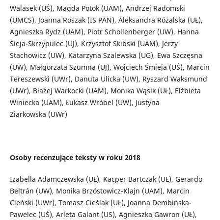
Walasek (UŚ), Magda Potok (UAM), Andrzej Radomski
(UMCS), Joanna Roszak (IS PAN), Aleksandra Różalska (UŁ),
Agnieszka Rydz (UAM), Piotr Schollenberger (UW), Hanna
Sieja-Skrzypulec (UJ), Krzysztof Skibski (UAM), Jerzy
Stachowicz (UW), Katarzyna Szalewska (UG), Ewa Szczęsna
(UW), Małgorzata Szumna (UJ), Wojciech Śmieja (UŚ), Marcin
Tereszewski (UWr), Danuta Ulicka (UW), Ryszard Waksmund
(UWr), Błażej Warkocki (UAM), Monika Wąsik (UŁ), Elżbieta
Winiecka (UAM), Łukasz Wróbel (UW), Justyna
Ziarkowska (UWr)
Osoby recenzujące teksty w roku 2018
Izabella Adamczewska (UŁ), Kacper Bartczak (UŁ), Gerardo
Beltrán (UW), Monika Brzóstowicz-Klajn (UAM), Marcin
Cieński (UWr), Tomasz Cieślak (UŁ), Joanna Dembińska-
Pawelec (UŚ), Arleta Galant (US), Agnieszka Gawron (UŁ),