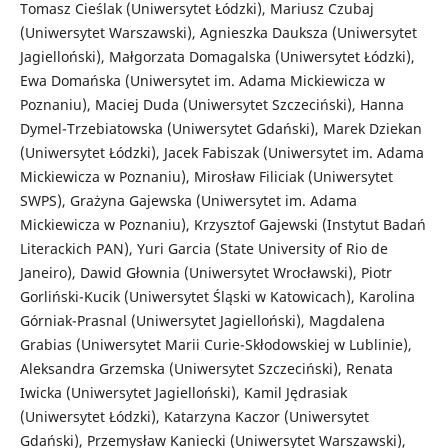
Tomasz Cieślak (Uniwersytet Łódzki), Mariusz Czubaj
(Uniwersytet Warszawski), Agnieszka Dauksza (Uniwersytet
Jagielloński), Małgorzata Domagalska (Uniwersytet Łódzki),
Ewa Domańska (Uniwersytet im. Adama Mickiewicza w
Poznaniu), Maciej Duda (Uniwersytet Szczeciński), Hanna
Dymel-Trzebiatowska (Uniwersytet Gdański), Marek Dziekan
(Uniwersytet Łódzki), Jacek Fabiszak (Uniwersytet im. Adama
Mickiewicza w Poznaniu), Mirosław Filiciak (Uniwersytet
SWPS), Grażyna Gajewska (Uniwersytet im. Adama
Mickiewicza w Poznaniu), Krzysztof Gajewski (Instytut Badań
Literackich PAN), Yuri Garcia (State University of Rio de
Janeiro), Dawid Głownia (Uniwersytet Wrocławski), Piotr
Gorliński-Kucik (Uniwersytet Śląski w Katowicach), Karolina
Górniak-Prasnal (Uniwersytet Jagielloński), Magdalena
Grabias (Uniwersytet Marii Curie-Skłodowskiej w Lublinie),
Aleksandra Grzemska (Uniwersytet Szczeciński), Renata
Iwicka (Uniwersytet Jagielloński), Kamil Jędrasiak
(Uniwersytet Łódzki), Katarzyna Kaczor (Uniwersytet
Gdański), Przemysław Kaniecki (Uniwersytet Warszawski),