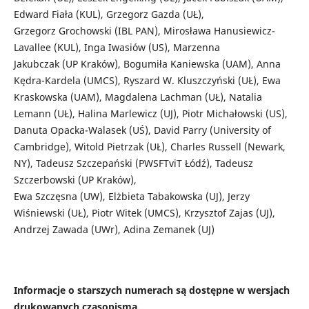
Edward Fiała (KUL), Grzegorz Gazda (UŁ),
Grzegorz Grochowski (IBL PAN), Mirosława Hanusiewicz-
Lavallee (KUL), Inga Iwasiów (US), Marzenna
Jakubczak (UP Kraków), Bogumiła Kaniewska (UAM), Anna
Kędra-Kardela (UMCS), Ryszard W. Kluszczyński (UŁ), Ewa
Kraskowska (UAM), Magdalena Lachman (UŁ), Natalia
Lemann (UŁ), Halina Marlewicz (UJ), Piotr Michałowski (US),
Danuta Opacka-Walasek (UŚ), David Parry (University of
Cambridge), Witold Pietrzak (UŁ), Charles Russell (Newark,
NY), Tadeusz Szczepański (PWSFTviT Łódź), Tadeusz
Szczerbowski (UP Kraków),
Ewa Szczęsna (UW), Elżbieta Tabakowska (UJ), Jerzy
Wiśniewski (UŁ), Piotr Witek (UMCS), Krzysztof Zajas (UJ),
Andrzej Zawada (UWr), Adina Zemanek (UJ)
Informacje o starszych numerach są dostępne w wersjach
drukowanych czasopisma.