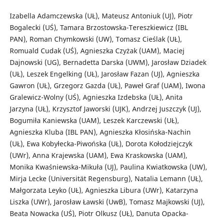
Izabella Adamczewska (UŁ), Mateusz Antoniuk (UJ), Piotr
Bogalecki (UŚ), Tamara Brzostowska-Tereszkiewicz (IBL
PAN), Roman Chymkowski (UW), Tomasz Cieślak (UŁ),
Romuald Cudak (UŚ), Agnieszka Czyżak (UAM), Maciej
Dajnowski (UG), Bernadetta Darska (UWM), Jarosław Dziadek
(UŁ), Leszek Engelking (UŁ), Jarosław Fazan (UJ), Agnieszka
Gawron (UŁ), Grzegorz Gazda (UŁ), Paweł Graf (UAM), Iwona
Gralewicz-Wolny (UŚ), Agnieszka Izdebska (UŁ), Anita
Jarzyna (UŁ), Krzysztof Jaworski (UJK), Andrzej Juszczyk (UJ),
Bogumiła Kaniewska (UAM), Leszek Karczewski (UŁ),
Agnieszka Kluba (IBL PAN), Agnieszka Kłosińska-Nachin
(UŁ), Ewa Kobyłecka-Piwońska (UŁ), Dorota Kołodziejczyk
(UWr), Anna Krajewska (UAM), Ewa Kraskowska (UAM),
Monika Kwaśniewska-Mikuła (UJ), Paulina Kwiatkowska (UW),
Mirja Lecke (Universität Regensburg), Natalia Lemann (UŁ),
Małgorzata Leyko (UŁ), Agnieszka Libura (UWr), Katarzyna
Liszka (UWr), Jarosław Ławski (UwB), Tomasz Majkowski (UJ),
Beata Nowacka (UŚ), Piotr Olkusz (UŁ), Danuta Opacka-