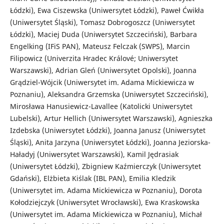
Łódzki), Ewa Ciszewska (Uniwersytet Łódzki), Paweł Ćwikła
(Uniwersytet Śląski), Tomasz Dobrogoszcz (Uniwersytet
Łódzki), Maciej Duda (Uniwersytet Szczeciński), Barbara
Engelking (IFiS PAN), Mateusz Felczak (SWPS), Marcin
Filipowicz (Univerzita Hradec Králové; Uniwersytet
Warszawski), Adrian Gleń (Uniwersytet Opolski), Joanna
Grądziel-Wójcik (Uniwersytet im. Adama Mickiewicza w
Poznaniu), Aleksandra Grzemska (Uniwersytet Szczeciński),
Mirosława Hanusiewicz-Lavallee (Katolicki Uniwersytet
Lubelski), Artur Hellich (Uniwersytet Warszawski), Agnieszka
Izdebska (Uniwersytet Łódzki), Joanna Janusz (Uniwersytet
Śląski), Anita Jarzyna (Uniwersytet Łódzki), Joanna Jeziorska-
Haładyj (Uniwersytet Warszawski), Kamil Jędrasiak
(Uniwersytet Łódzki), Zbigniew Kaźmierczyk (Uniwersytet
Gdański), Elżbieta Kiślak (IBL PAN), Emilia Kledzik
(Uniwersytet im. Adama Mickiewicza w Poznaniu), Dorota
Kołodziejczyk (Uniwersytet Wrocławski), Ewa Kraskowska
(Uniwersytet im. Adama Mickiewicza w Poznaniu), Michał