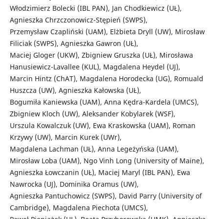
Włodzimierz Bolecki (IBL PAN), Jan Chodkiewicz (UŁ),
Agnieszka Chrzczonowicz-Stępień (SWPS),
Przemysław Czapliński (UAM), Elżbieta Dryll (UW), Mirosław
Filiciak (SWPS), Agnieszka Gawron (UŁ),
Maciej Gloger (UKW), Zbigniew Gruszka (UŁ), Mirosława
Hanusiewicz-Lavallee (KUL), Magdalena Heydel (UJ),
Marcin Hintz (ChAT), Magdalena Horodecka (UG), Romuald
Huszcza (UW), Agnieszka Kałowska (UŁ),
Bogumiła Kaniewska (UAM), Anna Kędra-Kardela (UMCS),
Zbigniew Kloch (UW), Aleksander Kobylarek (WSF),
Urszula Kowalczuk (UW), Ewa Kraskowska (UAM), Roman
Krzywy (UW), Marcin Kurek (UWr),
Magdalena Lachman (UŁ), Anna Legeżyńska (UAM),
Mirosław Loba (UAM), Ngo Vinh Long (University of Maine),
Agnieszka Łowczanin (UŁ), Maciej Maryl (IBL PAN), Ewa
Nawrocka (UJ), Dominika Oramus (UW),
Agnieszka Pantuchowicz (SWPS), David Parry (University of
Cambridge), Magdalena Piechota (UMCS),