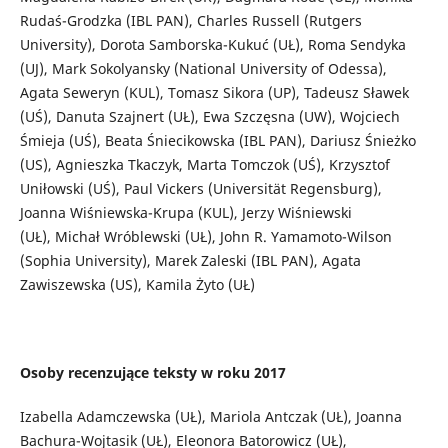
Rudaś-Grodzka (IBL PAN), Charles Russell (Rutgers
University), Dorota Samborska-Kukuć (UŁ), Roma Sendyka
(UJ), Mark Sokolyansky (National University of Odessa),
Agata Seweryn (KUL), Tomasz Sikora (UP), Tadeusz Sławek
(UŚ), Danuta Szajnert (UŁ), Ewa Szczęsna (UW), Wojciech
Śmieja (UŚ), Beata Śniecikowska (IBL PAN), Dariusz Śnieżko
(US), Agnieszka Tkaczyk, Marta Tomczok (UŚ), Krzysztof
Uniłowski (UŚ), Paul Vickers (Universität Regensburg),
Joanna Wiśniewska-Krupa (KUL), Jerzy Wiśniewski
(UŁ), Michał Wróblewski (UŁ), John R. Yamamoto-Wilson
(Sophia University), Marek Zaleski (IBL PAN), Agata
Zawiszewska (US), Kamila Żyto (UŁ)
Osoby recenzujące teksty w roku 2017
Izabella Adamczewska (UŁ), Mariola Antczak (UŁ), Joanna
Bachura-Wojtasik (UŁ), Eleonora Batorowicz (UŁ),