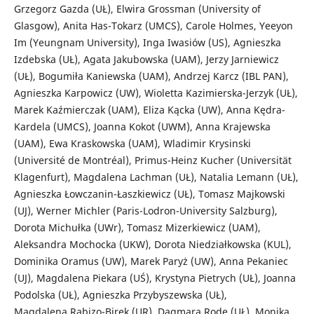
Grzegorz Gazda (UŁ), Elwira Grossman (University of
Glasgow), Anita Has-Tokarz (UMCS), Carole Holmes, Yeeyon
Im (Yeungnam University), Inga Iwasiów (US), Agnieszka
Izdebska (UŁ), Agata Jakubowska (UAM), Jerzy Jarniewicz
(UŁ), Bogumiła Kaniewska (UAM), Andrzej Karcz (IBL PAN),
Agnieszka Karpowicz (UW), Wioletta Kazimierska-Jerzyk (UŁ),
Marek Kaźmierczak (UAM), Eliza Kącka (UW), Anna Kędra-
Kardela (UMCS), Joanna Kokot (UWM), Anna Krajewska
(UAM), Ewa Kraskowska (UAM), Wladimir Krysinski
(Université de Montréal), Primus-Heinz Kucher (Universität
Klagenfurt), Magdalena Lachman (UŁ), Natalia Lemann (UŁ),
Agnieszka Łowczanin-Łaszkiewicz (UŁ), Tomasz Majkowski
(UJ), Werner Michler (Paris-Lodron-University Salzburg),
Dorota Michułka (UWr), Tomasz Mizerkiewicz (UAM),
Aleksandra Mochocka (UKW), Dorota Niedziałkowska (KUL),
Dominika Oramus (UW), Marek Paryż (UW), Anna Pekaniec
(UJ), Magdalena Piekara (UŚ), Krystyna Pietrych (UŁ), Joanna
Podolska (UŁ), Agnieszka Przybyszewska (UŁ),
Magdalena Rabizo-Birek (UR), Dagmara Rode (UŁ), Monika