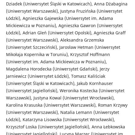
Dziadek (Uniwersytet Śląski w Katowicach), Anna Dżabagina
(Uniwersytet Warszawski), Justyna Fruzińska (Uniwersytet
Łódzki), Agnieszka Gajewska (Uniwersytet im. Adama
Mickiewicza w Poznaniu), Agnieszka Gawron (Uniwersytet
Łódzki), Adrian Gleń (Uniwersytet Opolski), Agnieszka Graff
(Uniwersytet Warszawski), Aleksandra Grzemska
(Uniwersytet Szczeciński), Jarosław Hetman (Uniwersytet
Mikołaja Kopernika w Toruniu), Krzysztof Hoffmann
(Uniwersytet im. Adama Mickiewicza w Poznaniu),
Magdalena Horodecka (Uniwersytet Gdański), Jerzy
Jarniewicz (Uniwersytet Łódzki), Tomasz Kaliściak
(Uniwersytet Śląski w Katowicach), Jakub Kornhauser
(Uniwersytet Jagielloński), Weronika Kostecka (Uniwersytet
Warszawski), Justyna Kowal (Uniwersytet Wrocławski),
Karolina Krasuska (Uniwersytet Warszawski), Roman Krzywy
(Uniwersytet Warszawski), Natalia Lemann (Uniwersytet
Łódzki), Katarzyna Lisowska (Uniwersytet Wrocławski),
Krzysztof Loska (Uniwersytet Jagielloński), Anna Łebkowska
(Uniwersytet Jagielloński), Lucyna Marzec (Uniwersytet im.