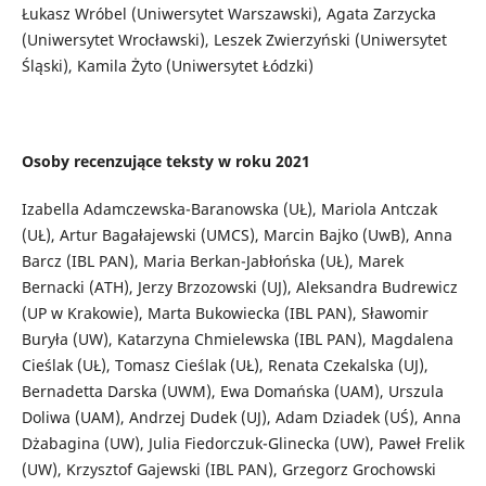
Łukasz Wróbel (Uniwersytet Warszawski), Agata Zarzycka
(Uniwersytet Wrocławski), Leszek Zwierzyński (Uniwersytet
Śląski), Kamila Żyto (Uniwersytet Łódzki)
Osoby recenzujące teksty w roku 2021
Izabella Adamczewska-Baranowska (UŁ), Mariola Antczak
(UŁ), Artur Bagałajewski (UMCS), Marcin Bajko (UwB), Anna
Barcz (IBL PAN), Maria Berkan-Jabłońska (UŁ), Marek
Bernacki (ATH), Jerzy Brzozowski (UJ), Aleksandra Budrewicz
(UP w Krakowie), Marta Bukowiecka (IBL PAN), Sławomir
Buryła (UW), Katarzyna Chmielewska (IBL PAN), Magdalena
Cieślak (UŁ), Tomasz Cieślak (UŁ), Renata Czekalska (UJ),
Bernadetta Darska (UWM), Ewa Domańska (UAM), Urszula
Doliwa (UAM), Andrzej Dudek (UJ), Adam Dziadek (UŚ), Anna
Dżabagina (UW), Julia Fiedorczuk-Glinecka (UW), Paweł Frelik
(UW), Krzysztof Gajewski (IBL PAN), Grzegorz Grochowski