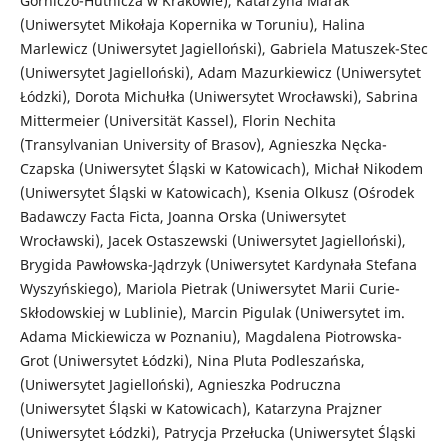
Górniczo-Hutnicza w Krakowie), Katarzyna Marak
(Uniwersytet Mikołaja Kopernika w Toruniu), Halina
Marlewicz (Uniwersytet Jagielloński), Gabriela Matuszek-Stec
(Uniwersytet Jagielloński), Adam Mazurkiewicz (Uniwersytet
Łódzki), Dorota Michułka (Uniwersytet Wrocławski), Sabrina
Mittermeier (Universität Kassel), Florin Nechita
(Transylvanian University of Brasov), Agnieszka Nęcka-
Czapska (Uniwersytet Śląski w Katowicach), Michał Nikodem
(Uniwersytet Śląski w Katowicach), Ksenia Olkusz (Ośrodek
Badawczy Facta Ficta, Joanna Orska (Uniwersytet
Wrocławski), Jacek Ostaszewski (Uniwersytet Jagielloński),
Brygida Pawłowska-Jądrzyk (Uniwersytet Kardynała Stefana
Wyszyńskiego), Mariola Pietrak (Uniwersytet Marii Curie-
Skłodowskiej w Lublinie), Marcin Pigulak (Uniwersytet im.
Adama Mickiewicza w Poznaniu), Magdalena Piotrowska-
Grot (Uniwersytet Łódzki), Nina Pluta Podleszańska,
(Uniwersytet Jagielloński), Agnieszka Podruczna
(Uniwersytet Śląski w Katowicach), Katarzyna Prajzner
(Uniwersytet Łódzki), Patrycja Przełucka (Uniwersytet Śląski