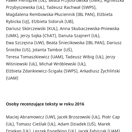
Paweł Pieniążek (UŁ), Beata Przyborowska (UMK), Agnieszka
Przybyszewska (UŁ), Tadeusz Rachwał (SWPS),
Magdalena Rembowska-Płuciennik (IBL PAN), Elżbieta
Rybicka (UJ), Elżbieta Sidoruk (UB),
Dariusz Skórczewski (KUL), Anna Skubaczewska-Pniewska
(UMK), Jerzy Sojka (ChAT), Danuta Szajnert (UŁ),
Ewa Szczęsna (UW), Beata Śniecikowska (IBL PAN), Dariusz
Śnieżko (US), Jolanta Tambor (UŚ),
Teresa Tomaszkiewicz (UAM), Tadeusz Wibig (UŁ), Jerzy
Wiśniewski (UŁ), Michał Wróblewski (UŁ),
Elżbieta Zdankiewicz-Ścigała (SWPS), Arkadiusz Żychliński
(UAM)
Osoby recenzujące teksty w roku 2016
Maciej Abramowicz (UW), Jacek Brzozowski (UŁ), Piotr Cap
(UŁ), Tomasz Cieślak (UŁ), Adam Dziadek (UŚ), Marek
Dziekan (UŁ), Leszek Engelking (UŁ), Jacek Fabiszak (UAM),