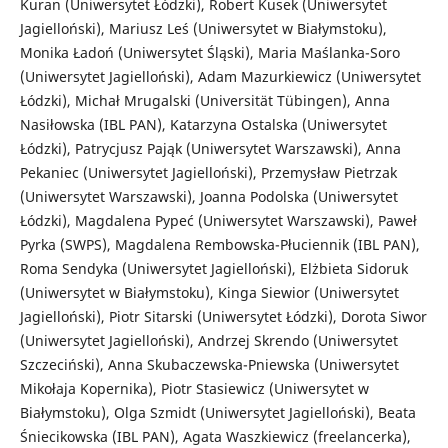
Kuran (Uniwersytet Łódzki), Robert Kusek (Uniwersytet
Jagielloński), Mariusz Leś (Uniwersytet w Białymstoku),
Monika Ładoń (Uniwersytet Śląski), Maria Maślanka-Soro
(Uniwersytet Jagielloński), Adam Mazurkiewicz (Uniwersytet
Łódzki), Michał Mrugalski (Universität Tübingen), Anna
Nasiłowska (IBL PAN), Katarzyna Ostalska (Uniwersytet
Łódzki), Patrycjusz Pająk (Uniwersytet Warszawski), Anna
Pekaniec (Uniwersytet Jagielloński), Przemysław Pietrzak
(Uniwersytet Warszawski), Joanna Podolska (Uniwersytet
Łódzki), Magdalena Pypeć (Uniwersytet Warszawski), Paweł
Pyrka (SWPS), Magdalena Rembowska-Płuciennik (IBL PAN),
Roma Sendyka (Uniwersytet Jagielloński), Elżbieta Sidoruk
(Uniwersytet w Białymstoku), Kinga Siewior (Uniwersytet
Jagielloński), Piotr Sitarski (Uniwersytet Łódzki), Dorota Siwor
(Uniwersytet Jagielloński), Andrzej Skrendo (Uniwersytet
Szczeciński), Anna Skubaczewska-Pniewska (Uniwersytet
Mikołaja Kopernika), Piotr Stasiewicz (Uniwersytet w
Białymstoku), Olga Szmidt (Uniwersytet Jagielloński), Beata
Śniecikowska (IBL PAN), Agata Waszkiewicz (freelancerka),