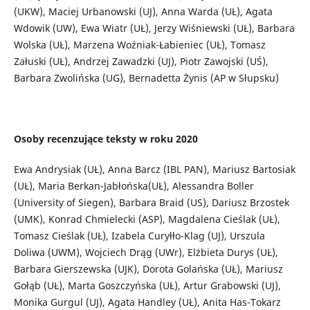
(UKW), Maciej Urbanowski (UJ), Anna Warda (UŁ), Agata
Wdowik (UW), Ewa Wiatr (UŁ), Jerzy Wiśniewski (UŁ), Barbara
Wolska (UŁ), Marzena Woźniak-Łabieniec (UŁ), Tomasz
Załuski (UŁ), Andrzej Zawadzki (UJ), Piotr Zawojski (UŚ),
Barbara Zwolińska (UG), Bernadetta Żynis (AP w Słupsku)
Osoby recenzujące teksty w roku 2020
Ewa Andrysiak (UŁ), Anna Barcz (IBL PAN), Mariusz Bartosiak
(UŁ), Maria Berkan-Jabłońska(UŁ), Alessandra Boller
(University of Siegen), Barbara Braid (US), Dariusz Brzostek
(UMK), Konrad Chmielecki (ASP), Magdalena Cieślak (UŁ),
Tomasz Cieślak (UŁ), Izabela Curyłło-Klag (UJ), Urszula
Doliwa (UWM), Wojciech Drąg (UWr), Elżbieta Durys (UŁ),
Barbara Gierszewska (UJK), Dorota Golańska (UŁ), Mariusz
Gołąb (UŁ), Marta Goszczyńska (UŁ), Artur Grabowski (UJ),
Monika Gurgul (UJ), Agata Handley (UŁ), Anita Has-Tokarz