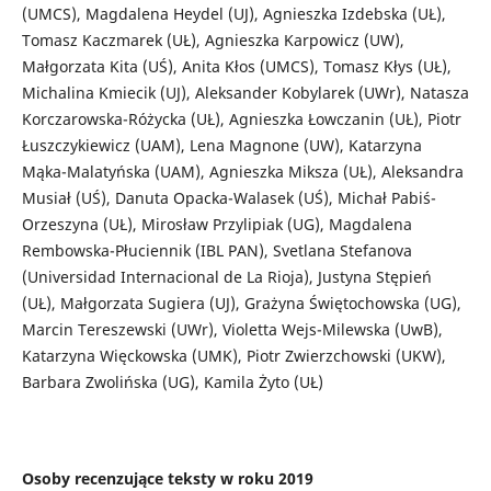
(UMCS), Magdalena Heydel (UJ), Agnieszka Izdebska (UŁ),
Tomasz Kaczmarek (UŁ), Agnieszka Karpowicz (UW),
Małgorzata Kita (UŚ), Anita Kłos (UMCS), Tomasz Kłys (UŁ),
Michalina Kmiecik (UJ), Aleksander Kobylarek (UWr), Natasza
Korczarowska-Różycka (UŁ), Agnieszka Łowczanin (UŁ), Piotr
Łuszczykiewicz (UAM), Lena Magnone (UW), Katarzyna
Mąka-Malatyńska (UAM), Agnieszka Miksza (UŁ), Aleksandra
Musiał (UŚ), Danuta Opacka-Walasek (UŚ), Michał Pabiś-
Orzeszyna (UŁ), Mirosław Przylipiak (UG), Magdalena
Rembowska-Płuciennik (IBL PAN), Svetlana Stefanova
(Universidad Internacional de La Rioja), Justyna Stępień
(UŁ), Małgorzata Sugiera (UJ), Grażyna Świętochowska (UG),
Marcin Tereszewski (UWr), Violetta Wejs-Milewska (UwB),
Katarzyna Więckowska (UMK), Piotr Zwierzchowski (UKW),
Barbara Zwolińska (UG), Kamila Żyto (UŁ)
Osoby recenzujące teksty w roku 2019