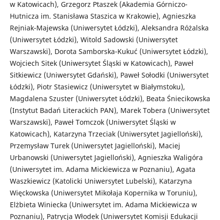
w Katowicach), Grzegorz Ptaszek (Akademia Górniczo-
Hutnicza im. Stanisława Staszica w Krakowie), Agnieszka
Rejniak-Majewska (Uniwersytet Łódzki), Aleksandra Różalska
(Uniwersytet Łódzki), Witold Sadowski (Uniwersytet
Warszawski), Dorota Samborska-Kukuć (Uniwersytet Łódzki),
Wojciech Sitek (Uniwersytet Śląski w Katowicach), Paweł
Sitkiewicz (Uniwersytet Gdański), Paweł Sołodki (Uniwersytet
Łódzki), Piotr Stasiewicz (Uniwersytet w Białymstoku),
Magdalena Szuster (Uniwersytet Łódzki), Beata Śniecikowska
(Instytut Badań Literackich PAN), Marek Tobera (Uniwersytet
Warszawski), Paweł Tomczok (Uniwersytet Śląski w
Katowicach), Katarzyna Trzeciak (Uniwersytet Jagielloński),
Przemysław Turek (Uniwersytet Jagielloński), Maciej
Urbanowski (Uniwersytet Jagielloński), Agnieszka Waligóra
(Uniwersytet im. Adama Mickiewicza w Poznaniu), Agata
Waszkiewicz (Katolicki Uniwersytet Lubelski), Katarzyna
Więckowska (Uniwersytet Mikołaja Kopernika w Toruniu),
Elżbieta Winiecka (Uniwersytet im. Adama Mickiewicza w
Poznaniu), Patrycja Włodek (Uniwersytet Komisji Edukacji