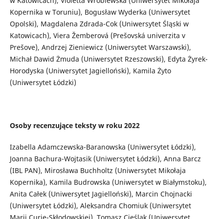
w Katowicach), Violetta Wróblewska (Uniwersytet Mikołaja
Kopernika w Toruniu), Bogusław Wyderka (Uniwersytet
Opolski), Magdalena Zdrada-Cok (Uniwersytet Śląski w
Katowicach), Viera Žemberová (Prešovská univerzita v
Prešove), Andrzej Zieniewicz (Uniwersytet Warszawski),
Michał Dawid Żmuda (Uniwersytet Rzeszowski), Edyta Żyrek-
Horodyska (Uniwersytet Jagielloński), Kamila Żyto
(Uniwersytet Łódzki)
Osoby recenzujące teksty w roku 2022
Izabella Adamczewska-Baranowska (Uniwersytet Łódzki),
Joanna Bachura-Wojtasik (Uniwersytet Łódzki), Anna Barcz
(IBL PAN), Mirosława Buchholtz (Uniwersytet Mikołaja
Kopernika), Kamila Budrowska (Uniwersytet w Białymstoku),
Anita Całek (Uniwersytet Jagielloński), Marcin Chojnacki
(Uniwersytet Łódzki), Aleksandra Chomiuk (Uniwersytet
Marii Curie-Skłodowskiej), Tomasz Cieślak (Uniwersytet