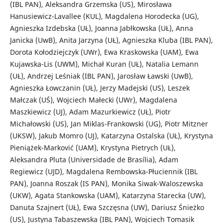
(IBL PAN), Aleksandra Grzemska (US), Mirosława
Hanusiewicz-Lavallee (KUL), Magdalena Horodecka (UG),
Agnieszka Izdebska (UŁ), Joanna Jabłkowska (UŁ), Anna
Janicka (UwB), Anita Jarzyna (UŁ), Agnieszka Kluba (IBL PAN),
Dorota Kołodziejczyk (UWr), Ewa Kraskowska (UAM), Ewa
Kujawska-Lis (UWM), Michał Kuran (UŁ), Natalia Lemann
(UŁ), Andrzej Leśniak (IBL PAN), Jarosław Ławski (UwB),
Agnieszka Łowczanin (UŁ), Jerzy Madejski (US), Leszek
Małczak (UŚ), Wojciech Małecki (UWr), Magdalena
Maszkiewicz (UJ), Adam Mazurkiewicz (UŁ), Piotr
Michałowski (US), Jan Miklas-Frankowski (UG), Piotr Mitzner
(UKSW), Jakub Momro (UJ), Katarzyna Ostalska (UŁ), Krystyna
Pieniążek-Marković (UAM), Krystyna Pietrych (UŁ),
Aleksandra Pluta (Universidade de Brasília), Adam
Regiewicz (UJD), Magdalena Rembowska-Płuciennik (IBL
PAN), Joanna Roszak (IS PAN), Monika Siwak-Waloszewska
(UKW), Agata Stankowska (UAM), Katarzyna Starecka (UW),
Danuta Szajnert (UŁ), Ewa Szczęsna (UW), Dariusz Śnieżko
(US), Justyna Tabaszewska (IBL PAN), Wojciech Tomasik