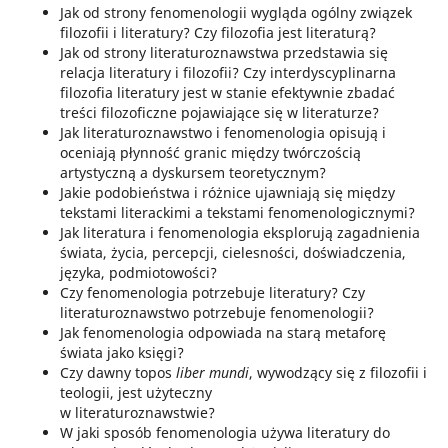
Jak od strony fenomenologii wygląda ogólny związek
filozofii i literatury? Czy filozofia jest literaturą?
Jak od strony literaturoznawstwa przedstawia się
relacja literatury i filozofii? Czy interdyscyplinarna
filozofia literatury jest w stanie efektywnie zbadać
treści filozoficzne pojawiające się w literaturze?
Jak literaturoznawstwo i fenomenologia opisują i
oceniają płynność granic między twórczością
artystyczną a dyskursem teoretycznym?
Jakie podobieństwa i różnice ujawniają się między
tekstami literackimi a tekstami fenomenologicznymi?
Jak literatura i fenomenologia eksplorują zagadnienia
świata, życia, percepcji, cielesności, doświadczenia,
języka, podmiotowości?
Czy fenomenologia potrzebuje literatury? Czy
literaturoznawstwo potrzebuje fenomenologii?
Jak fenomenologia odpowiada na starą metaforę
świata jako księgi?
Czy dawny topos
liber mundi
, wywodzący się z filozofii i
teologii, jest użyteczny
w literaturoznawstwie?
W jaki sposób fenomenologia używa literatury do