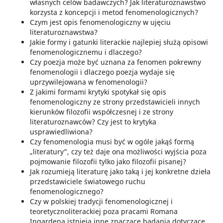
własnych celów badawczych? Jak literaturoznawstwo
korzysta z koncepcji i metod fenomenologicznych?
Czym jest opis fenomenologiczny w ujęciu
literaturoznawstwa?
Jakie formy i gatunki literackie najlepiej służą opisowi
fenomenologicznemu i dlaczego?
Czy poezja może być uznana za fenomen pokrewny
fenomenologii i dlaczego poezja wydaje się
uprzywilejowana w fenomenologii?
Z jakimi formami krytyki spotykał się opis
fenomenologiczny ze strony przedstawicieli innych
kierunków filozofii współczesnej i ze strony
literaturoznawców? Czy jest to krytyka
usprawiedliwiona?
Czy fenomenologia musi być w ogóle jakąś formą
„literatury”, czy też daje ona możliwości wyjścia poza
pojmowanie filozofii tylko jako filozofii pisanej?
Jak rozumieją literaturę jako taką i jej konkretne dzieła
przedstawiciele światowego ruchu
fenomenologicznego?
Czy w polskiej tradycji fenomenologicznej i
teoretycznoliterackiej poza pracami Romana
Ingardena istnieją inne znaczące badania dotyczące