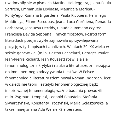
uwidoczniły się w pismach Martina Heideggera, Jeana-Paula
Sartre’a, Emmanuela Levinasa, Maurice’a Merleau-
Ponty’ego, Romana Ingardena, Paula Ricouera, Henri’ego
Maldineya, Eliane Escoubas, Jeana-Luca Chrétiena, Renauda
Barbarasa, Jacquesa Derridy, Claude’a Romano czy też
Françoisa Davida Sebbaha i innych filozofów. Pośród form
literackich poezja zwykle zajmowała uprzywilejowaną
pozycję w tych opisach i analizach. W latach 30. XX wieku w
szkole genewskiej (m.in. Gaston Bachelard, Georges Poulet,
Jean-Pierre Richard, Jean Rousset) rozwijała się
fenomenologiczna krytyka i nauka o literaturze, zmierzająca
do immanentnego odczytywania tekstów. W Polsce
fenomenologią literatury zdominował Roman Ingarden, lecz
w dziedzinie teorii i estetyki fenomenologicznej bądź
inspirowanej fenomenologią ważne badania prowadzili
m.in. Zygmunt Łempicki, Leopold Blaustein, Stefania
Skwarczyńska, Konstanty Troczyński, Maria Gołaszewska, a
także mniej znana Ada Werner-Sielberstein.