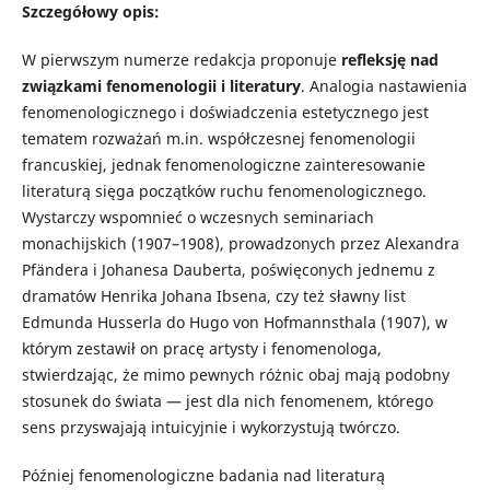
Szczegółowy opis:
W pierwszym numerze redakcja proponuje
refleksję nad
związkami fenomenologii i literatury
. Analogia nastawienia
fenomenologicznego i doświadczenia estetycznego jest
tematem rozważań m.in. współczesnej fenomenologii
francuskiej, jednak fenomenologiczne zainteresowanie
literaturą sięga początków ruchu fenomenologicznego.
Wystarczy wspomnieć o wczesnych seminariach
monachijskich (1907–1908), prowadzonych przez Alexandra
Pfändera i Johanesa Dauberta, poświęconych jednemu z
dramatów Henrika Johana Ibsena, czy też sławny list
Edmunda Husserla do Hugo von Hofmannsthala (1907), w
którym zestawił on pracę artysty i fenomenologa,
stwierdzając, że mimo pewnych różnic obaj mają podobny
stosunek do świata — jest dla nich fenomenem, którego
sens przyswajają intuicyjnie i wykorzystują twórczo.
Później fenomenologiczne badania nad literaturą