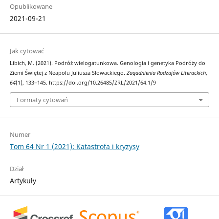
Opublikowane
2021-09-21
Jak cytować
Libich, M. (2021). Podróż wielogatunkowa. Genologia i genetyka Podróży do
Ziemi Świętej z Neapolu Juliusza Słowackiego.
Zagadnienia Rodzajów Literackich
,
64
(1), 133–145. https://doi.org/10.26485/ZRL/2021/64.1/9
Formaty cytowań
Numer
Tom 64 Nr 1 (2021): Katastrofa i kryzysy
Dział
Artykuły