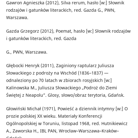
Gawron Agnieszka (2012), Silva rerum, hasło [w:] Słownik
rodzajów i gatunków literackich, red. Gazda G., PWN,
Warszawa.
Gazda Grzegorz (2012), Poemat, hasło [w:] Słownik rodzajów
i gatunków literackich, red. Gazda
G., PWN, Warszawa.
Głębocki Henryk (2011), Zaginiony raptularz Juliusza
Słowackiego z podroży na Wschód (1836–1837) —
odnaleziony po 70 latach w zbiorach rosyjskich [w:]
Kalinowska M., Juliusza Słowackiego „Podroż do Ziemi
Świętej z Neapolu”. Glosy, słowo/obraz terytoria, Gdańsk.
Głowiński Michał (1971), Powieść a dziennik intymny [w:] O
prozie polskiej XX wieku. Materiały Konferencji
Ogólnopolskiej w Toruniu, listopad 1968, red. Hutnikiewicz
A., Zaworska H., IBL PAN, Wrocław–Warszawa–Kraków–