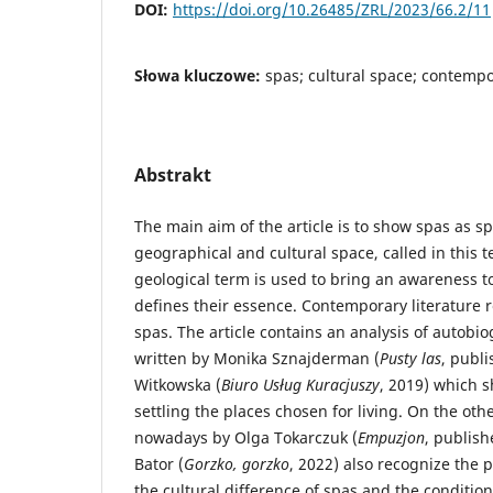
DOI:
https://doi.org/10.26485/ZRL/2023/66.2/11
Słowa kluczowe:
spas; cultural space; contempo
Abstrakt
The main aim of the article is to show spas as sp
geographical and cultural space, called in this t
geological term is used to bring an awareness t
defines their essence. Contemporary literature r
spas. The article contains an analysis of autobi
written by Monika Sznajderman (
Pusty las
, publi
Witkowska (
Biuro Us
ł
ug Kuracjuszy
, 2019) which 
settling the places chosen for living. On the oth
nowadays by Olga Tokarczuk (
Empuzjon
, publis
Bator (
Gorzko, gorzko
, 2022) also recognize the 
the cultural difference of spas and the condition