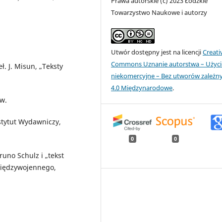
Prawa autorskie (c) 2023 Łódzkie
Towarzystwo Naukowe i autorzy
Utwór dostępny jest na licencji
Creati
Commons Uznanie autorstwa – Użyci
. J. Misun, „Teksty
niekomercyjne – Bez utworów zależn
4.0 Międzynarodowe
.
ów.
stytut Wydawniczy,
0
0
runo Schulz i „tekst
 międzywojennego,