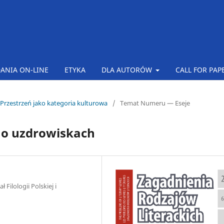
ANIA ON-LINE
ETYKA
DLA AUTORÓW
CALL FOR PAP
 Przestrzeń jako kategoria kulturowa
/
Temat Numeru — Eseje
j o uzdrowiskach
Filologii Polskiej i