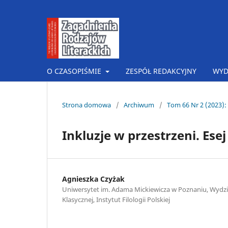
O CZASOPIŚMIE
ZESPÓŁ REDAKCYJNY
WYD
Strona domowa
/
Archiwum
/
Tom 66 Nr 2 (2023):
Inkluzje w przestrzeni. Ese
Agnieszka Czyżak
Uniwersytet im. Adama Mickiewicza w Poznaniu, Wydział 
Klasycznej, Instytut Filologii Polskiej