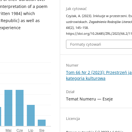
 interpretation of a poem
Jak cytować
ritten 1984) which
Czyżak, A. (2023). Inkluzje w przestrzeni. Es
 Republic) as well as
uzdrowiskach.
Zagadnienia Rodzajów Literac
 experience
66
(2), 145–158.
https://doi.org/10.26485/ZRL/2023/66.2/1
Formaty cytowań
Numer
Tom 66 Nr 2 (2023): Przestrzeń j
kategoria kulturowa
Dział
Temat Numeru — Eseje
Licencja