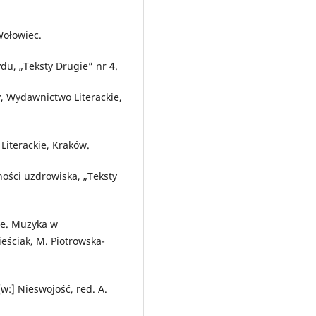
Wołowiec.
ydu, „Teksty Drugie” nr 4.
, Wydawnictwo Literackie,
iterackie, Kraków.
ości uzdrowiska, „Teksty
ie. Muzyka w
ieściak, M. Piotrowska-
w:] Nieswojość, red. A.