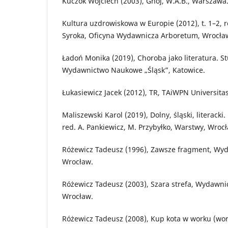
Kuczok Wojciech (2003), Gnój, W.A.B., Warszawa
Kultura uzdrowiskowa w Europie (2012), t. 1–2, r
Syroka, Oficyna Wydawnicza Arboretum, Wrocła
Ładoń Monika (2019), Choroba jako literatura. S
Wydawnictwo Naukowe „Śląsk”, Katowice.
Łukasiewicz Jacek (2012), TR, TAiWPN Universita
Maliszewski Karol (2019), Dolny, śląski, literacki
red. A. Pankiewicz, M. Przybyłko, Warstwy, Wroc
Różewicz Tadeusz (1996), Zawsze fragment, Wyd
Wrocław.
Różewicz Tadeusz (2003), Szara strefa, Wydawni
Wrocław.
Różewicz Tadeusz (2008), Kup kota w worku (work