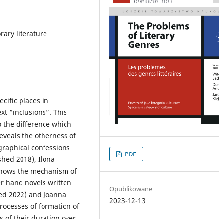
rary literature
ecific places in
ext “inclusions”. This
o the difference which
eveals the otherness of
ographical confessions
PDF
shed 2018), Ilona
shows the mechanism of
er hand novels written
Opublikowane
hed 2022) and Joanna
2023-12-13
processes of formation of
s of their duration over