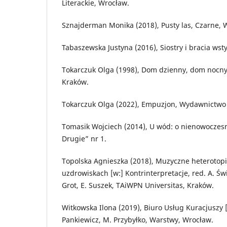
Literackie, Wrocław.
Sznajderman Monika (2018), Pusty las, Czarne, 
Tabaszewska Justyna (2016), Siostry i bracia wst
Tokarczuk Olga (1998), Dom dzienny, dom nocny
Kraków.
Tokarczuk Olga (2022), Empuzjon, Wydawnictwo L
Tomasik Wojciech (2014), U wód: o nienowoczesn
Drugie” nr 1.
Topolska Agnieszka (2018), Muzyczne heterotop
uzdrowiskach [w:] Kontrinterpretacje, red. A. Św
Grot, E. Suszek, TAiWPN Universitas, Kraków.
Witkowska Ilona (2019), Biuro Usług Kuracjuszy [
Pankiewicz, M. Przybyłko, Warstwy, Wrocław.