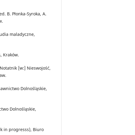
.
ed. B. Płonka-Syroka, A.
w.
tudia maladyczne,
s, Kraków.
. Notatnik [w:] Nieswojość,
ław.
awnictwo Dolnośląskie,
ctwo Dolnośląskie,
 in progresss), Biuro