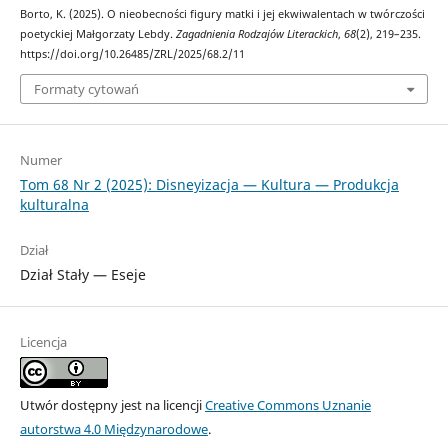
Borto, K. (2025). O nieobecności figury matki i jej ekwiwalentach w twórczości
poetyckiej Małgorzaty Lebdy.
Zagadnienia Rodzajów Literackich
,
68
(2), 219–235.
https://doi.org/10.26485/ZRL/2025/68.2/11
Formaty cytowań
Numer
Tom 68 Nr 2 (2025): Disneyizacja — Kultura — Produkcja
kulturalna
Dział
Dział Stały — Eseje
Licencja
Utwór dostępny jest na licencji
Creative Commons Uznanie
autorstwa 4.0 Międzynarodowe
.