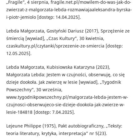
„Fragile”, 4 sierpnia, fragile.net.pl/mowilem-do-was-jak-do-
zwierzat-z-malgorzata-lebda-rozmawiajaaleksandra-byrska-
i-piotr-jemiolo [dostęp: 14.04.2025].
Lebda Małgorzata, Gostyński Dariusz (2017), Sprzężenie ze
śmiercią [wywiad], „Czas Kultury”, 30 kwietnia,
czaskultury.pl/czytanki/sprzezenie-ze-smiercia [dostęp:
12.05.2025].
Lebda Małgorzata, Kubisiowska Katarzyna (2023),
Małgorzata Lebda: Jestem w czujności, obserwuję, co się
dzieje dookoła. Jak zwierzę w lesie [wywiad], „Tygodnik
Powszechny”, 30 września,
www.tygodnikpowszechny.pl/malgorzata-lebda-jestem-w-
czujnosci-obserwujeco-sie-dzieje-dookola-jak-zwierze-w-
lesie-184818 [dostęp: 7.04.2025].
Lejeune Philippe (1975), Pakt autobiograficzny, „Teksty:
teoria literatury, krytyka, interpretacja” nr 5(23).