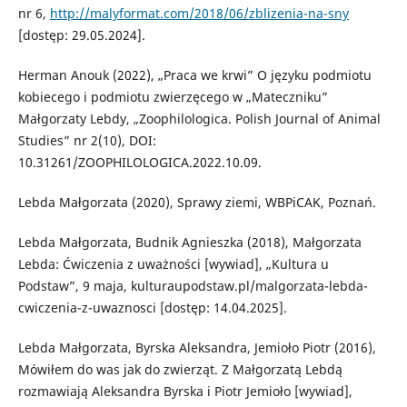
nr 6,
http://malyformat.com/2018/06/zblizenia-na-sny
[dostęp: 29.05.2024].
Herman Anouk (2022), „Praca we krwi” O języku podmiotu
kobiecego i podmiotu zwierzęcego w „Mateczniku”
Małgorzaty Lebdy, „Zoophilologica. Polish Journal of Animal
Studies” nr 2(10), DOI:
10.31261/ZOOPHILOLOGICA.2022.10.09.
Lebda Małgorzata (2020), Sprawy ziemi, WBPiCAK, Poznań.
Lebda Małgorzata, Budnik Agnieszka (2018), Małgorzata
Lebda: Ćwiczenia z uważności [wywiad], „Kultura u
Podstaw”, 9 maja, kulturaupodstaw.pl/malgorzata-lebda-
cwiczenia-z-uwaznosci [dostęp: 14.04.2025].
Lebda Małgorzata, Byrska Aleksandra, Jemioło Piotr (2016),
Mówiłem do was jak do zwierząt. Z Małgorzatą Lebdą
rozmawiają Aleksandra Byrska i Piotr Jemioło [wywiad],