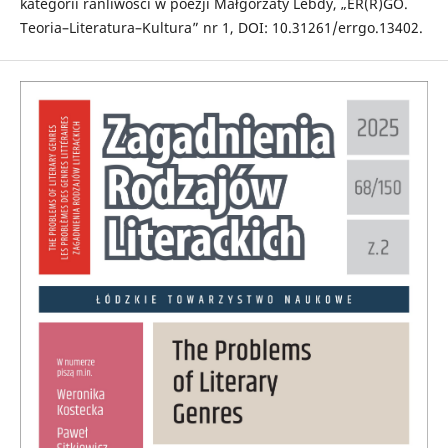
kategorii ranliwości w poezji Małgorzaty Lebdy, „ER(R)GO.
Teoria–Literatura–Kultura” nr 1, DOI: 10.31261/errgo.13402.