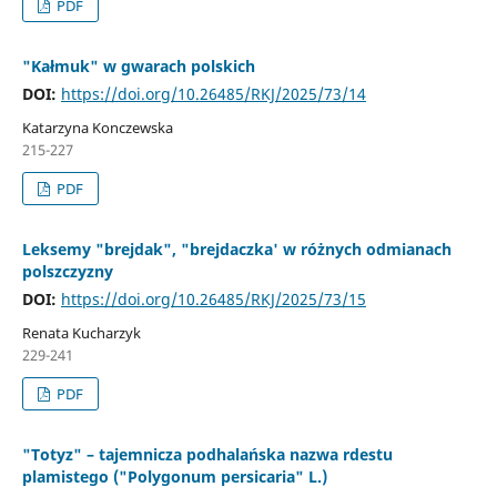
PDF
"Kałmuk" w gwarach polskich
DOI:
https://doi.org/10.26485/RKJ/2025/73/14
Katarzyna Konczewska
215-227
PDF
Leksemy "brejdak", "brejdaczka' w różnych odmianach
polszczyzny
DOI:
https://doi.org/10.26485/RKJ/2025/73/15
Renata Kucharzyk
229-241
PDF
"Totyz" – tajemnicza podhalańska nazwa rdestu
plamistego ("Polygonum persicaria" L.)