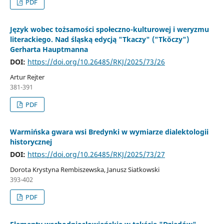
PDF
Język wobec tożsamości społeczno-kulturowej i weryzmu
literackiego. Nad śląską edycją "Tkaczy" ("Tkŏczy")
Gerharta Hauptmanna
DOI:
https://doi.org/10.26485/RKJ/2025/73/26
Artur Rejter
381-391
PDF
Warmińska gwara wsi Bredynki w wymiarze dialektologii
historycznej
DOI:
https://doi.org/10.26485/RKJ/2025/73/27
Dorota Krystyna Rembiszewska, Janusz Siatkowski
393-402
PDF