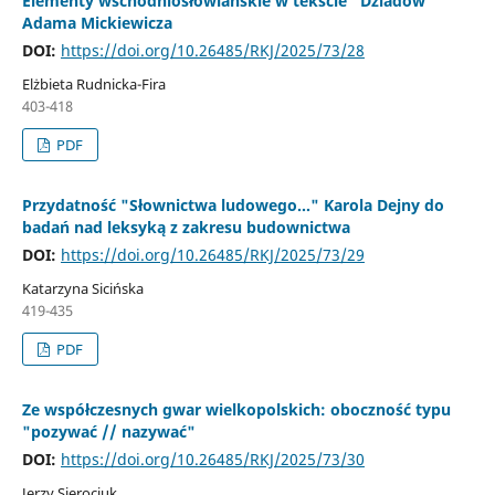
Elementy wschodniosłowiańskie w tekście "Dziadów"
Adama Mickiewicza
DOI:
https://doi.org/10.26485/RKJ/2025/73/28
Elżbieta Rudnicka-Fira
403-418
PDF
Przydatność "Słownictwa ludowego…" Karola Dejny do
badań nad leksyką z zakresu budownictwa
DOI:
https://doi.org/10.26485/RKJ/2025/73/29
Katarzyna Sicińska
419-435
PDF
Ze współczesnych gwar wielkopolskich: oboczność typu
"pozywać // nazywać"
DOI:
https://doi.org/10.26485/RKJ/2025/73/30
Jerzy Sierociuk