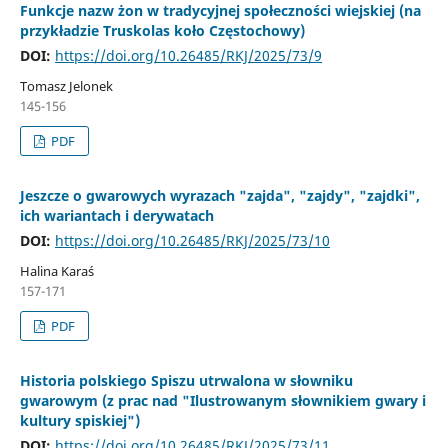
Funkcje nazw żon w tradycyjnej społeczności wiejskiej (na
przykładzie Truskolas koło Częstochowy)
DOI:
https://doi.org/10.26485/RKJ/2025/73/9
Tomasz Jelonek
145-156
PDF
Jeszcze o gwarowych wyrazach "zajda", "zajdy", "zajdki",
ich wariantach i derywatach
DOI:
https://doi.org/10.26485/RKJ/2025/73/10
Halina Karaś
157-171
PDF
Historia polskiego Spiszu utrwalona w słowniku
gwarowym (z prac nad "Ilustrowanym słownikiem gwary i
kultury spiskiej")
DOI:
https://doi.org/10.26485/RKJ/2025/73/11