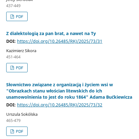
437-449
PDF
Z dialektologią za pan brat, a nawet na Ty
DOI:
https://doi.org/10.26485/RKJ/2025/73/31
Kazimierz Sikora
451-464
PDF
Słownictwo związane z organizacją i życiem wsi w
"Obrazkach stanu włościan litewskich do ich
usamowolnienia to jest do roku 1864" Adama Bućkiewicza
DOI:
https://doi.org/10.26485/RKJ/2025/73/32
Urszula Sokólska
465-479
PDF