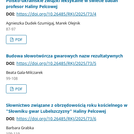
Polsko-ukraińskie związki leksykalne w świetle badań
profesor Haliny Pelcowej
DOI:
https://doi.org/10.26485/RKJ/2025/73/4
Agnieszka Dudek-Szumigaj, Marek Olejnik
87-97
PDF
Budowa słowotwórcza gwarowych nazw rezultatywnych
DOI:
https://doi.org/10.26485/RKJ/2025/73/5
Beata Gala-Milczarek
99-108
PDF
Słownictwo związane z obrzędowością roku kościelnego w
"Słowniku gwar Lubelszczyzny" Haliny Pelcowej
DOI:
https://doi.org/10.26485/RKJ/2025/73/6
Barbara Grabka
109-119