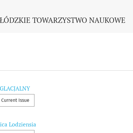
AUKOWE
ŁÓDZKIE TOWARZYSTWO NAUKOWE
rnals##
YGLACJALNY
Current Issue
ica Lodziensia