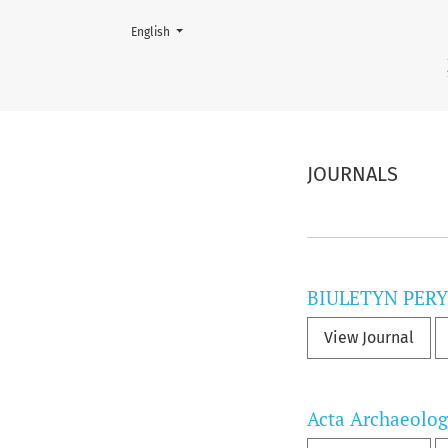
Change the language. The current language is:
English
ŁÓDZKIE TOWARZYSTWO N
JOURNALS
##journal.jou
BIULETYN PER
View Journal
Acta Archaeolog