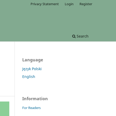
Privacy Statement
Login
Register
Search
Language
Język Polski
English
Information
For Readers