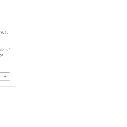
l, S.,
sion of
ląd