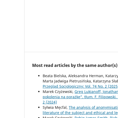
Most read articles by the same author(s)
Beata Bielska, Aleksandra Herman, Katarzy
Marta Jadwiga Pietrusińska, Katarzyna Sł
Przegląd Socjologiczny: Vol. 74 No. 2 (2025
Marek Czyżewski,
Greg Lukianoff, Jonathan
pokolenia na porażkę”. tłum. F. Filipowski.
2 (2024)
Sylwia Męcfal,
The analysis of anonymisatio
literature of the subject and ethical and l
Marek Czyżewski,
Robin James Smith, Richa