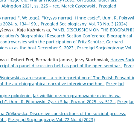
, Abingdon 2021, ss. 225 – rec. Marek Czyżewski
,
Przegląd
narracji". W: tegoż, "Kryzys narracji i inne eseje". tłum. R. Pokryw
a 2024, s. 134–199.
,
Przegląd Socjologiczny: Vol. 73 No. 3 (2024)
yżewski, Kaja Kaźmierska,
PANEL DISCUSSION ON THE BIOGRAPHI
ociation’s Biographical Research Section Conference Biographical
controversies with the participation of Fritz Schütze, Gerhard
ierska as the host December 9, 2023
,
Przegląd Socjologiczny: Vol.
ki, Robert Frei, Bernadetta Janusz, Jerzy Stachowiak,
Harvey Sac
ript of a panel discussion held as part of the open seminar
,
Prze
śniewski as an escape – a reinterpretation of The Polish Peasant i
of the autobiographical narrative interview method
,
Przegląd
kojne pokolenie. Jak wielkie przeprogramowanie dzieciństwa
. tłum. R. Filipowski. Zysk i S-ka, Poznań 2025, ss. 512.
,
Przeglą
na Ziółkowska, Discursive constructions of the suicidal process,
24.
,
Przegląd Socjologiczny: Vol. 72 No. 4 (2023)