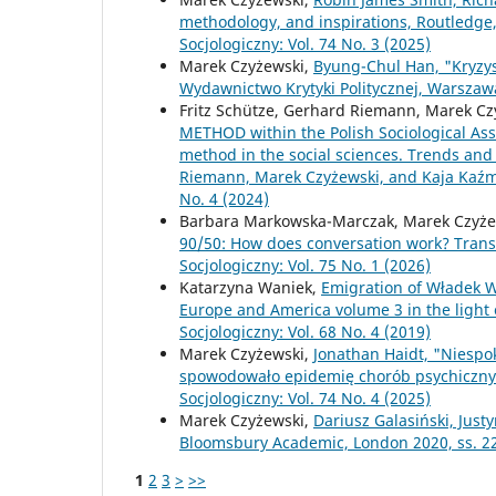
methodology, and inspirations, Routledge
Socjologiczny: Vol. 74 No. 3 (2025)
Marek Czyżewski,
Byung-Chul Han, "Kryzys 
Wydawnictwo Krytyki Politycznej, Warszaw
Fritz Schütze, Gerhard Riemann, Marek Cz
METHOD within the Polish Sociological Ass
method in the social sciences. Trends and 
Riemann, Marek Czyżewski, and Kaja Kaźm
No. 4 (2024)
Barbara Markowska-Marczak, Marek Czyżews
90/50: How does conversation work? Transc
Socjologiczny: Vol. 75 No. 1 (2026)
Katarzyna Waniek,
Emigration of Władek Wi
Europe and America volume 3 in the light 
Socjologiczny: Vol. 68 No. 4 (2019)
Marek Czyżewski,
Jonathan Haidt, "Niespo
spowodowało epidemię chorób psychicznych"
Socjologiczny: Vol. 74 No. 4 (2025)
Marek Czyżewski,
Dariusz Galasiński, Justy
Bloomsbury Academic, London 2020, ss. 2
1
2
3
>
>>