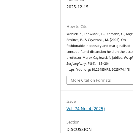
2025-12-15
How to Cite
Waniek, K., Inowlocki, L., Riemann, G., Męcfa
Schütze, F., & Czyżewski, M. (2025). On
fashionable, necessary and mariginalised
concept. Panel discussion held on the occa
professor Marek Czyżewski’s jubilee.
Przeg
Socjologiczny
,
74
(4), 183–204.
https://doi.org/10.26485/PS/2025/74.4/8
More Citation Formats
Issue
Vol. 74 No. 4 (2025)
Section
DISCUSSION