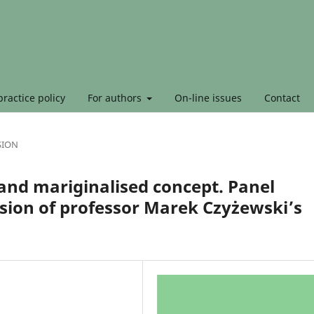
ractice policy
For authors
On-line issues
Contact
SION
and mariginalised concept. Panel
asion of professor Marek Czyżewski’s