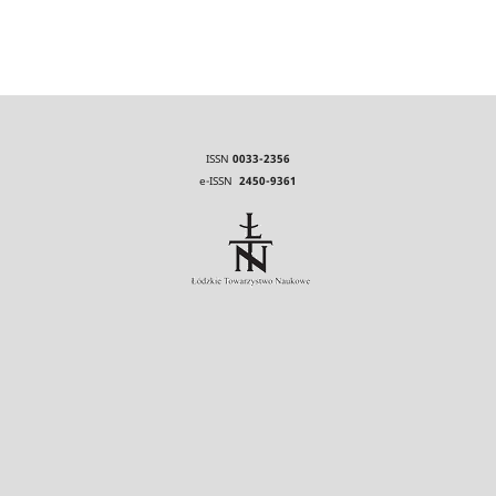
ISSN
0033-2356
e-ISSN
2450-9361