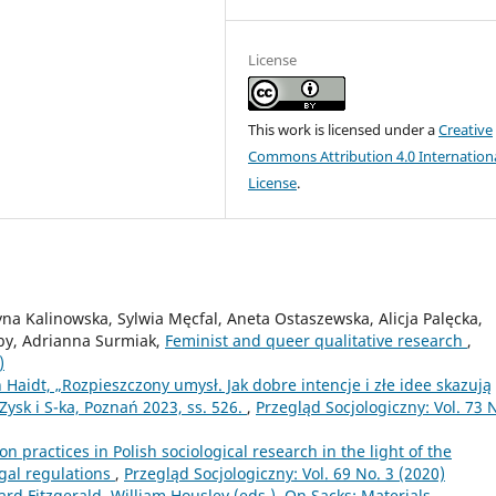
License
This work is licensed under a
Creative
Commons Attribution 4.0 Internation
License
.
na Kalinowska, Sylwia Męcfal, Aneta Ostaszewska, Alicja Palęcka,
aby, Adrianna Surmiak,
Feminist and queer qualitative research
,
)
 Haidt, „Rozpieszczony umysł. Jak dobre intencje i złe idee skazują
 Zysk i S-ka, Poznań 2023, ss. 526.
,
Przegląd Socjologiczny: Vol. 73 
n practices in Polish sociological research in the light of the
egal regulations
,
Przegląd Socjologiczny: Vol. 69 No. 3 (2020)
rd Fitzgerald, William Housley (eds.), On Sacks: Materials,