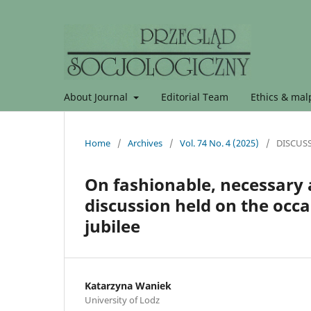
About Journal
Editorial Team
Ethics & malp
Home
/
Archives
/
Vol. 74 No. 4 (2025)
/
DISCUS
On fashionable, necessary 
discussion held on the occ
jubilee
Katarzyna Waniek
University of Lodz