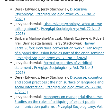
Derek Edwards, Jerzy Stachowiak,
Discursive
Psychology
,
Przegląd Socjologiczny: Vol. 72 No. 2
(2023)
Jerzy Stachowiak,
Discursive psychology. What are we
talking about?
,
Przegląd Socjologiczny: Vol. 72 No. 2
(2023)
Barbara Markowska-Marczak, Marek Czyżewski, Robert
Frei, Bernadetta Janusz, Jerzy Stachowiak,
Harvey
Sacks 90/50: How does conversation work? Transcript
of a panel discussion held as part of the open seminar
,
Przegląd Socjologiczny: Vol. 75 No. 1 (2026)
Jerzy Stachowiak,
Formal properties of veridical
statement
,
Przegląd Socjologiczny: Vol. 70 No. 3
(2021)
Derek Edwards, Jerzy Stachowiak,
Discourse, cognition
and social practices : the rich surface of language and
social interaction
,
Przegląd Socjologiczny: Vol. 72 No.
2 (2023)
Jerzy Stachowiak,
Managers on managerial discourse.
Studies on the rules of critiquing of expert public
communication patterns
,
Przegląd Socjologiczny: Vol.