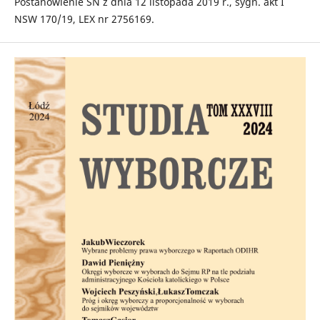
Postanowienie SN z dnia 12 listopada 2019 r., sygn. akt I
NSW 170/19, LEX nr 2756169.