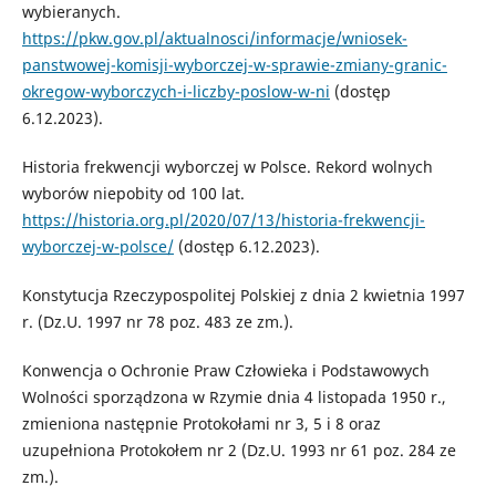
wybieranych.
https://pkw.gov.pl/aktualnosci/informacje/wniosek-
panstwowej-komisji-wyborczej-w-sprawie-zmiany-granic-
okregow-wyborczych-i-liczby-poslow-w-ni
(dostęp
6.12.2023).
Historia frekwencji wyborczej w Polsce. Rekord wolnych
wyborów niepobity od 100 lat.
https://historia.org.pl/2020/07/13/historia-frekwencji-
wyborczej-w-polsce/
(dostęp 6.12.2023).
Konstytucja Rzeczypospolitej Polskiej z dnia 2 kwietnia 1997
r. (Dz.U. 1997 nr 78 poz. 483 ze zm.).
Konwencja o Ochronie Praw Człowieka i Podstawowych
Wolności sporządzona w Rzymie dnia 4 listopada 1950 r.,
zmieniona następnie Protokołami nr 3, 5 i 8 oraz
uzupełniona Protokołem nr 2 (Dz.U. 1993 nr 61 poz. 284 ze
zm.).