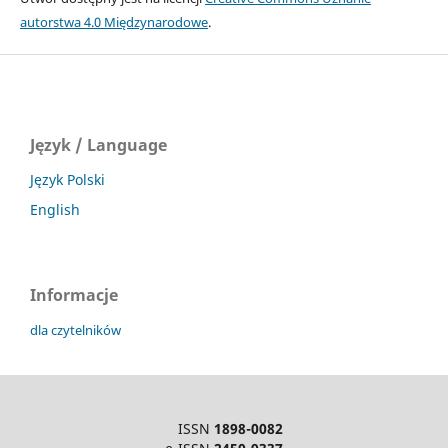
autorstwa 4.0 Międzynarodowe
.
Język / Language
Język Polski
English
Informacje
dla czytelników
ISSN
1898-0082