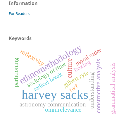
Information
For Readers
Keywords
ethnomethodology
moral order
reflexivity
partitioning
culture
boxing
constructive analysis
sociology of time
grammatical analysis
gilbert ryle
radical break
understanding
terf
harvey sacks
astronomy communication
omnirelevance