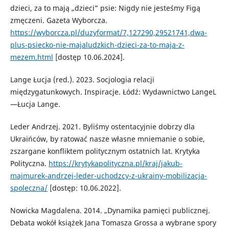
dzieci, za to mają „dzieci” psie: Nigdy nie jesteśmy Figą
zmęczeni. Gazeta Wyborcza.
https://wyborcza.pl/duzyformat/7,127290,29521741,dwa-
plus-psiecko-nie-majaludzkich-dzieci-za-to-maja-z-
mezem.html
[dostęp 10.06.2024].
Lange Łucja (red.). 2023. Socjologia relacji
międzygatunkowych. Inspiracje. Łódź: Wydawnictwo LangeL
—Łucja Lange.
Leder Andrzej. 2021. Byliśmy ostentacyjnie dobrzy dla
Ukraińców, by ratować nasze własne mniemanie o sobie,
zszargane konfliktem politycznym ostatnich lat. Krytyka
Polityczna.
https://krytykapolityczna.pl/kraj/jakub-
majmurek-andrzej-leder-uchodzcy-z-ukrainy-mobilizacja-
spoleczna/
[dostęp: 10.06.2022].
Nowicka Magdalena. 2014. „Dynamika pamięci publicznej.
Debata wokół książek Jana Tomasza Grossa a wybrane spory