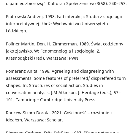
o pamięć zbiorową”. Kultura i Społeczeństwo 3(58): 240–253.
Piotrowski Andrzej. 1998. Ład interakcji: Studia z socjologii
interpretatywnej. Łódź: Wydawnictwo Uniwersytetu
Łódzkiego.
Pollner Martin, Don. H. Zimmerman. 1989. Świat codzienny
jako zjawisko. W: Fenomenologia i socjologia. Z.
Krasnodębski (red). Warszawa: PWN.
Pomeranz Anita. 1996. Agreeing and disagreeing with
assessments: Some features of preferred/ dispreffered turn
shapes. In: Structures of social action. Studies in
conversation analysis. J.M Atkinson, J. Heritage (eds.), 57–
101. Cambridge: Cambridge University Press.
Rancew-Sikora Dorota. 2021. Gościnność – rozstanie z
ideałem. Warszawa: Scholar.
Riemann Gerhard, Fritz Schütze. 1987. “Some notes on a