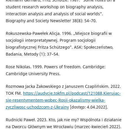
student research workshop on biography analysis,
interaction analysis and analysis of social worlds”.
Biography and Society Newsletter 38(8): 54–70.
Rokuszewska-Pawełek Alicja. 1996. „Miejsce biografii w
socjologii interpretatywnej. Program socjologii
biografistycznej Fritza Schützego”. ASK: Społeczeństwo,
Badania, Metody (1): 37–54.
Rose Nikolas. 1999. Powers of freedom. Cambridge:
Cambridge University Press.
Rozmowa Jacka Żakowskiego z Januszem Czaplińskim. 2022.
TOK FM.
https://audycje.tokfm.pl/podcast/121088,Kierujac-
sie-resentymentem-wobec-Rosji-okazalismy-wielka-
zyczliwosc-uchodzcom-z-Ukrainy
[dostęp: 4.04.2022].
Rudnicki Paweł. 2023. Kto, jak nie my? Wspólnota i działanie
na Dworcu Głównym we Wrocławiu (marzec-kwiecień 2022).